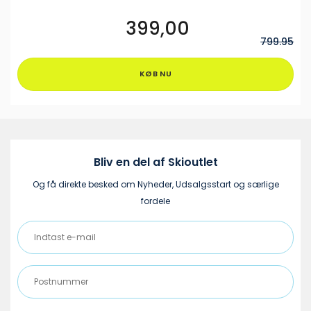
399,00
Dette
vare
799.95
har
flere
KØB NU
varianter.
Mulighederne
kan
vælges
på
varesiden
Bliv en del af Skioutlet
Og få direkte besked om Nyheder, Udsalgsstart og særlige
fordele
Indtast
e-
mail
Postnummer
(Påkrævet)
(Påkrævet)