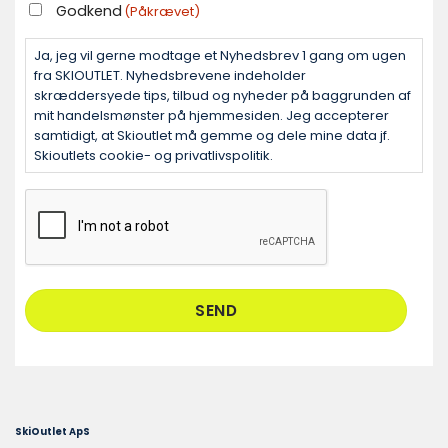
GODKEND
Godkend
(Påkrævet)
(PÅKRÆVET)
Ja, jeg vil gerne modtage et Nyhedsbrev 1 gang om ugen
fra SKIOUTLET. Nyhedsbrevene indeholder
skræddersyede tips, tilbud og nyheder på baggrunden af
mit handelsmønster på hjemmesiden. Jeg accepterer
samtidigt, at Skioutlet må gemme og dele mine data jf.
Skioutlets cookie- og privatlivspolitik.
CAPTCHA
SkiOutlet ApS