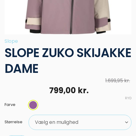
Slope
SLOPE ZUKO SKIJAKKE
DAME
1.699,95
kr.
Den
Den
799,00
kr.
oprindelige
aktuelle
RYD
pris
pris
Farve
var:
er:
1.699,95 kr..
799,00 kr..
Størrelse