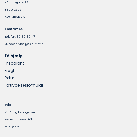
Rådhusgade 96
8300 Odder
CVR: 41642777
Kontakt os
Telefon: 30 30 30 47
kundeservice@skioutlet.nu
Få hjælp
Prisgaranti
Fragt
Retur
Fortrydelsesformular
Info
Vilkår og betingelser
Fortrolighedspolitik
Min konto