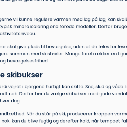
du gerne vil kunne regulere varmen med lag på lag, kan sk
typisk mindre isolering end forede modeller. Derfor brug
ktivitetsniveau.
er skal give plads til bevægelse, uden at de føles for løse
 fungere sammen med skistøvler. Mange foretrækker en fi
 og bevægelsesfrihed.
e skibukser
di vejret i bjergene hurtigt kan skifte. Sne, slud og våde l
godt nok. Derfor bør du vælge skibukser med gode vanda
hver dag.
andtæthed. Når du står på ski, producerer kroppen varme
 nok, kan du blive fugtig og derefter kold, når tempoet f