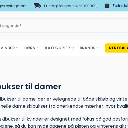
Fortryde
es byttegaranti
Fri
fragt for ordre over DKK 999,-
KVINDER
BØRN
KATEGORIER
BRANDS
RESTSAL
bukser til damer
ibukser til dame, der er velegnede til både skiløb og vinte
onelle dame skibukser fra anerkendte mærker, hvor kvalit
skibukser til kvinder er designet med fokus på god pasf
og sne, så du kan nyde dagene på pisten og vinterens akt