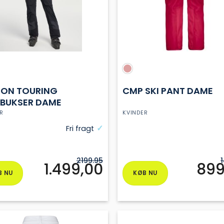
SON TOURING
CMP SKI PANT DAME
LBUKSER DAME
R
KVINDER
Fri fragt
2199.95
1.499,00
899
B NU
KØB NU
Dette
vare
har
flere