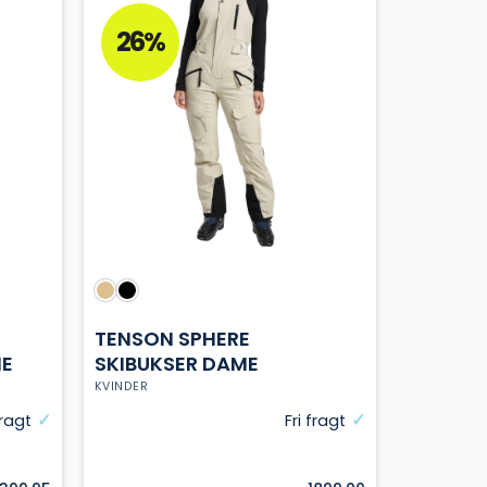
varianter.
Mulighederne
26%
kan
vælges
på
varesiden
TENSON SPHERE
ME
SKIBUKSER DAME
KVINDER
fragt
Fri fragt