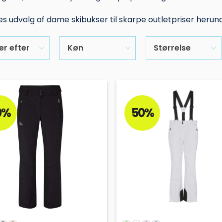
es udvalg af dame skibukser til skarpe outletpriser herund
er efter
Køn
Størrelse
0%
50%