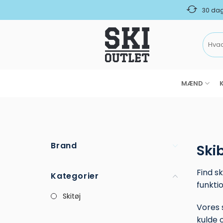
Fortsæt
30 dag
til
indhold
Søg
efter:
MÆND
Brand
Ski
Find sk
Kategorier
funkti
Skitøj
Vores 
kulde 