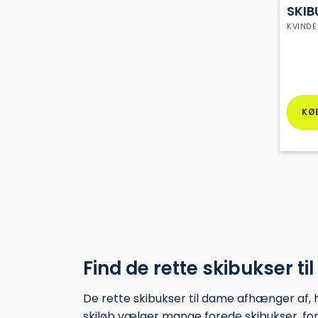
SKIB
KVINDE
KØ
Dette
vare
har
flere
varian
Mulig
kan
vælg
på
Find de rette skibukser t
vares
De rette skibukser til dame afhænger af, hv
skiløb vælger mange forede skibukser, for