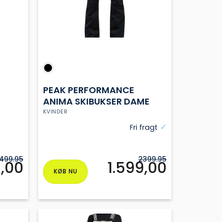
PEAK PERFORMANCE
ANIMA SKIBUKSER DAME
KVINDER
Fri fragt
1499.95
2399.95
,00
1.599,00
KØB NU
Dette
vare
har
flere