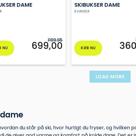
UKSER DAME
SKIBUKSER DAME
R
KVINDER
1199.95
699,00
360
B NU
KØB NU
Dette
vare
har
flere
LOAD MORE
ter.
varianter.
hederne
Mulighederne
kan
es
vælges
på
il dame
iden
varesiden
ordan du står på ski, hvor hurtigt du fryser, og hvilken p
di de giver god varme og komfort på kolde dage. Det er i