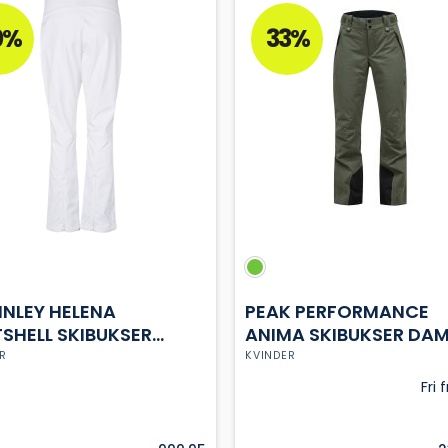
ter.
varianter.
hederne
Mulighederne
0%
33%
kan
es
vælges
på
iden
varesiden
NLEY HELENA
PEAK PERFORMANCE
SHELL SKIBUKSER
ANIMA SKIBUKSER DA
E
R
KVINDER
Fri 