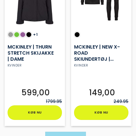
vælges
vælges
på
på
varesiden
varesiden
+1
MCKINLEY | THURN
MCKINLEY | NEW X-
STRETCH SKIJAKKE
ROAD
| DAME
SKIUNDERTØJ |
DAME
KVINDER
KVINDER
599,00
149,00
1799.95
249.95
KØB NU
KØB NU
Dette
Dette
vare
vare
har
har