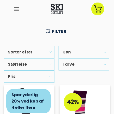
Fortsæt
til
indhold
FILTER
Sorter efter
Køn
Størrelse
Farve
Pris
Spar yderlig
37%
42%
20% ved køb af
4 eller flere