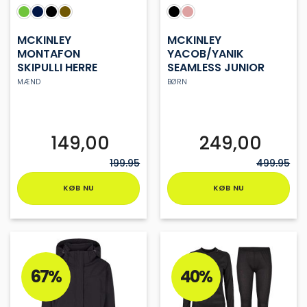
MCKINLEY
MCKINLEY
MONTAFON
YACOB/YANIK
SKIPULLI HERRE
SEAMLESS JUNIOR
MÆND
BØRN
149,00
249,00
199.95
499.95
KØB NU
KØB NU
Dette
Dette
vare
vare
har
har
flere
flere
varianter.
varianter.
67%
40%
Mulighederne
Mulighederne
kan
kan