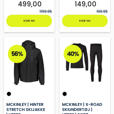
499,00
149,00
1199.95
199.95
KØB NU
KØB NU
Dette
Dette
vare
vare
har
har
flere
flere
varianter.
varianter.
56%
40%
Mulighederne
Mulighederne
kan
kan
vælges
vælges
på
på
varesiden
varesiden
MCKINLEY | HINTER
MCKINLEY | X-ROAD
STRETCH SKIJAKKE
SKIUNDERTØJ |