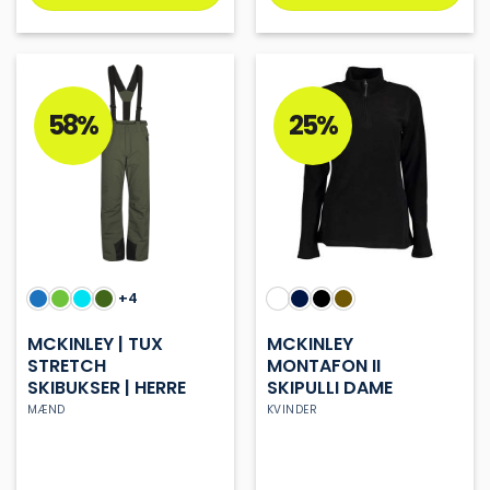
Dette
Dette
vare
vare
har
har
flere
flere
varianter.
varianter.
58%
25%
Mulighederne
Mulighederne
kan
kan
vælges
vælges
på
på
varesiden
varesiden
+4
MCKINLEY | TUX
MCKINLEY
STRETCH
MONTAFON II
SKIBUKSER | HERRE
SKIPULLI DAME
MÆND
KVINDER