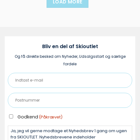
LOAD MORE
flere
flere
varianter.
varianter.
Mulighederne
Mulighederne
kan
kan
vælges
vælges
på
på
varesiden
varesiden
Bliv en del af Skioutlet
Og få direkte besked om Nyheder, Udsalgsstart og særlige
fordele
Indtast
e-
mail
Postnummer
(Påkrævet)
(Påkrævet)
GODKEND
Godkend
(Påkrævet)
(PÅKRÆVET)
Ja, jeg vil gerne modtage et Nyhedsbrev 1 gang om ugen
fra SKIOUTLET. Nyhedsbrevene indeholder