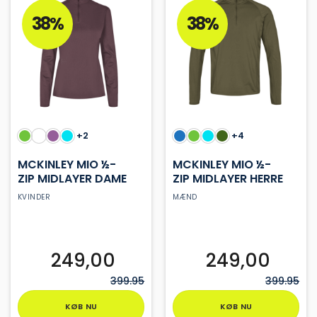
flere
flere
varianter.
varianter.
38%
38%
Mulighederne
Mulighederne
kan
kan
vælges
vælges
på
på
varesiden
varesiden
+2
+4
MCKINLEY MIO ½-
MCKINLEY MIO ½-
ZIP MIDLAYER DAME
ZIP MIDLAYER HERRE
KVINDER
MÆND
249,00
249,00
399.95
399.95
KØB NU
KØB NU