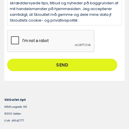
skræddersyede tips, tilbud og nyheder på baggrunden af
mit handelsmønster på hjemmesiden. Jeg accepterer
samtidigt, at Skioutlet må gemme og dele mine data jf.
Skioutlets cookie- og privatlivspolitik.
CAPTCHA
SkiOutlet ApS
Rådhusgade 96
8300 Odder
CVR: 41642777