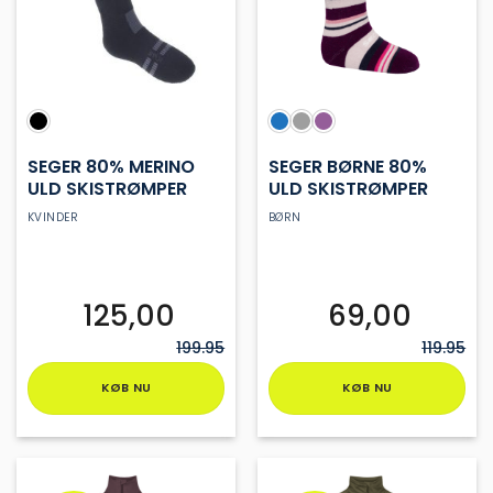
SEGER 80% MERINO
SEGER BØRNE 80%
ULD SKISTRØMPER
ULD SKISTRØMPER
KVINDER
BØRN
125,00
69,00
199.95
119.95
KØB NU
KØB NU
Dette
Dette
vare
vare
har
har