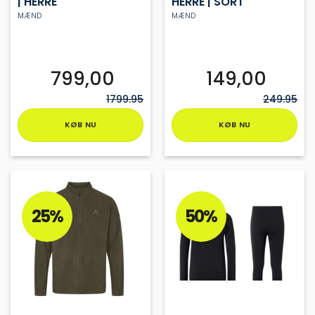
| HERRE
HERRE | SORT
MÆND
MÆND
799,00
149,00
1799.95
249.95
KØB NU
KØB NU
Dette
Dette
vare
vare
har
har
flere
flere
varianter.
varianter.
25%
50%
Mulighederne
Mulighederne
kan
kan
vælges
vælges
på
på
varesiden
varesiden