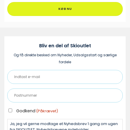
har
flere
KØB NU
varianter.
Mulighederne
kan
vælges
på
varesiden
Bliv en del af Skioutlet
Og få direkte besked om Nyheder, Udsalgsstart og særlige
fordele
Indtast
e-
mail
Postnummer
(Påkrævet)
(Påkrævet)
GODKEND
Godkend
(Påkrævet)
(PÅKRÆVET)
Ja, jeg vil gerne modtage et Nyhedsbrev 1 gang om ugen
fra SKIOUTLET. Nyhedsbrevene indeholder