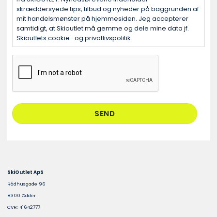
skræddersyede tips, tilbud og nyheder på baggrunden af
mit handelsmønster på hjemmesiden. Jeg accepterer
samtidigt, at Skioutlet må gemme og dele mine data jf.
Skioutlets cookie- og privatlivspolitik.
CAPTCHA
SkiOutlet ApS
Rådhusgade 96
8300 Odder
CVR: 41642777