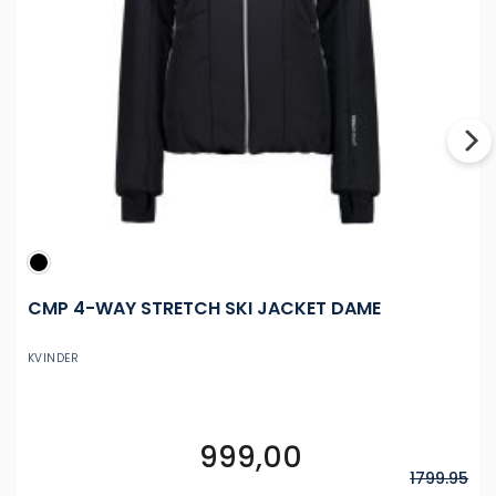
CMP 4-WAY STRETCH SKI JACKET DAME
KVINDER
999,00
Dette
vare
1799.95