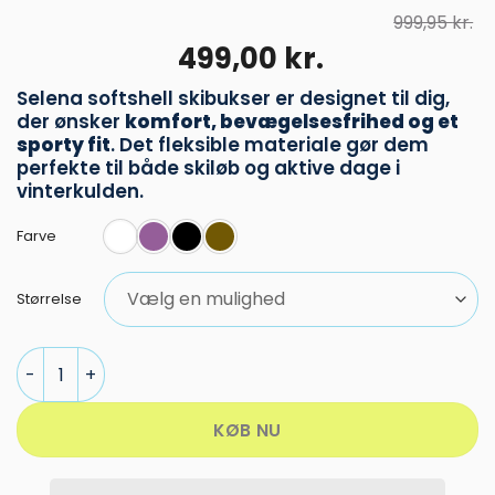
999,95
kr.
Den
Den
499,00
kr.
oprindelige
aktuelle
Selena softshell skibukser er designet til dig,
pris
pris
der ønsker
komfort, bevægelsesfrihed og et
var:
er:
sporty fit
. Det fleksible materiale gør dem
999,95 kr..
499,00 kr..
perfekte til både skiløb og aktive dage i
vinterkulden.
Farve
Størrelse
McKinley | Selena Softshell Skibukser | Dame antal
KØB NU