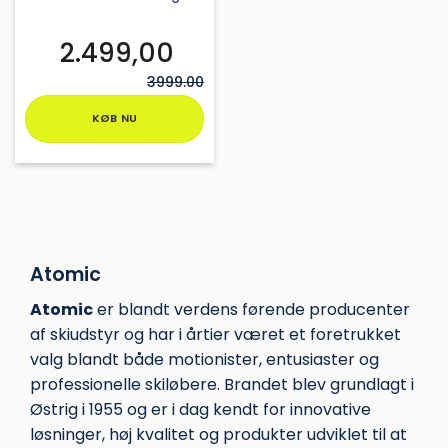
2.499,00
3999.00
KØB NU
Dette
vare
har
flere
varianter.
Mulighederne
Atomic
kan
vælges
Atomic
er blandt verdens førende producenter
på
af skiudstyr og har i årtier været et foretrukket
varesiden
valg blandt både motionister, entusiaster og
professionelle skiløbere. Brandet blev grundlagt i
Østrig i 1955 og er i dag kendt for innovative
løsninger, høj kvalitet og produkter udviklet til at