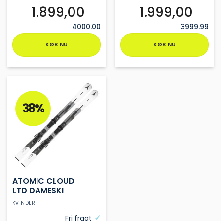
1.899,00
1.999,00
4000.00
3999.99
KØB NU
KØB NU
Dette
Dette
vare
vare
har
har
flere
flere
varianter.
varianter.
38%
Mulighederne
Mulighederne
kan
kan
vælges
vælges
på
på
varesiden
varesiden
ATOMIC CLOUD
LTD DAMESKI
KVINDER
Fri fragt