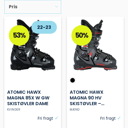
Pris
22-23
53%
50%
ATOMIC HAWX
ATOMIC HAWX
MAGNA 85X W GW
MAGNA 90 HV
SKISTØVLER DAME
SKISTØVLER –
HERRE
KVINDER
MÆND
Fri fragt
Fri fragt