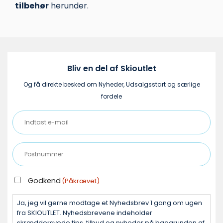
tilbehør
herunder.
Bliv en del af Skioutlet
Og få direkte besked om Nyheder, Udsalgsstart og særlige
fordele
Indtast
e-
mail
Postnummer
(Påkrævet)
(Påkrævet)
GODKEND
Godkend
(Påkrævet)
(PÅKRÆVET)
Ja, jeg vil gerne modtage et Nyhedsbrev 1 gang om ugen
fra SKIOUTLET. Nyhedsbrevene indeholder
skræddersyede tips, tilbud og nyheder på baggrunden af