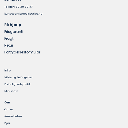
Telefon: 30 30 30 47
kundeservice@skioutlet.nu
Få hjælp
Prisgaranti
Fragt
Retur
Fortrydelsesformular
Info
Vilkår og betingelser
Fortrolighedspolitik
Min konto
Om
Om os
Anmeldelser
Byer