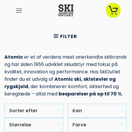
Fortsæt
til
indhold
FILTER
Atomic
er et af verdens mest anerkendte skibrands
og har siden 1955 udviklet skiudstyr med fokus på
kvalitet, innovation og performance. Hos SkiOutlet
finder du et udvalg af
Atomic ski, skistøvler og
rygskjold
, der kombinerer komfort, sikkerhed og
køreglæde – altid med
besparelser på op til 70 %
.
Sorter efter
Køn
Størrelse
Farve