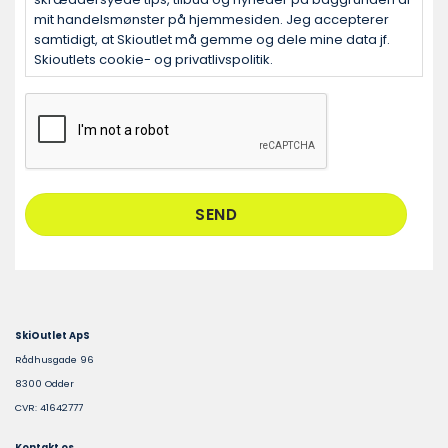
mit handelsmønster på hjemmesiden. Jeg accepterer
samtidigt, at Skioutlet må gemme og dele mine data jf.
Skioutlets cookie- og privatlivspolitik.
CAPTCHA
SkiOutlet ApS
Rådhusgade 96
8300 Odder
CVR: 41642777
Kontakt os