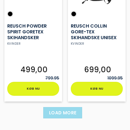
REUSCH POWDER
REUSCH COLLIN
SPIRIT GORETEX
GORE-TEX
SKIHANDSKER
SKIHANDSKE UNISEX
KVINDER
KVINDER
499,00
699,00
799.95
1099.95
KØB NU
KØB NU
Dette
Dette
vare
vare
har
har
LOAD MORE
flere
flere
varianter.
varianter.
Mulighederne
Mulighederne