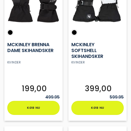
vælges
vælges
på
på
varesiden
varesiden
MCKINLEY BRENNA
MCKINLEY
DAME SKIHANDSKER
SOFTSHELL
SKIHANDSKER
KVINDER
KVINDER
199,00
399,00
499.95
599.95
KØB NU
KØB NU
Dette
Dette
vare
vare
har
har