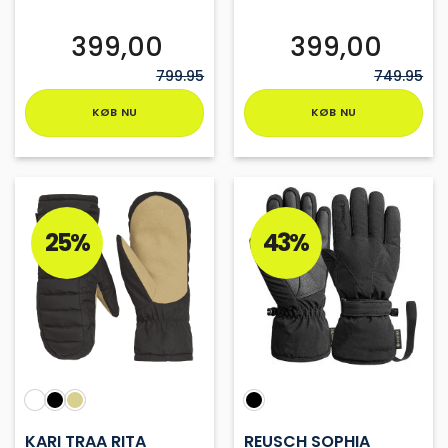
399,00
399,00
799.95
749.95
KØB NU
KØB NU
Dette
Dette
vare
vare
har
har
flere
flere
varianter.
varianter.
25%
43%
Mulighederne
Mulighederne
kan
kan
vælges
vælges
på
på
varesiden
varesiden
KARI TRAA RITA
REUSCH SOPHIA