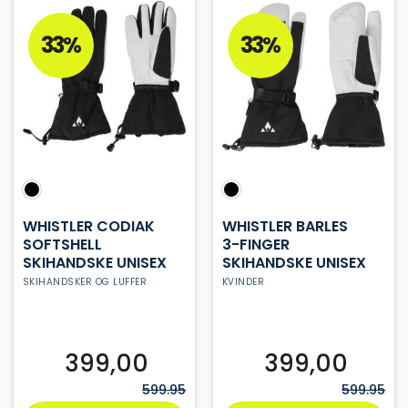
flere
flere
varianter.
varianter.
33%
33%
Mulighederne
Mulighederne
kan
kan
vælges
vælges
på
på
varesiden
varesiden
WHISTLER CODIAK
WHISTLER BARLES
SOFTSHELL
3-FINGER
SKIHANDSKE UNISEX
SKIHANDSKE UNISEX
SKIHANDSKER OG LUFFER
KVINDER
399,00
399,00
599.95
599.95