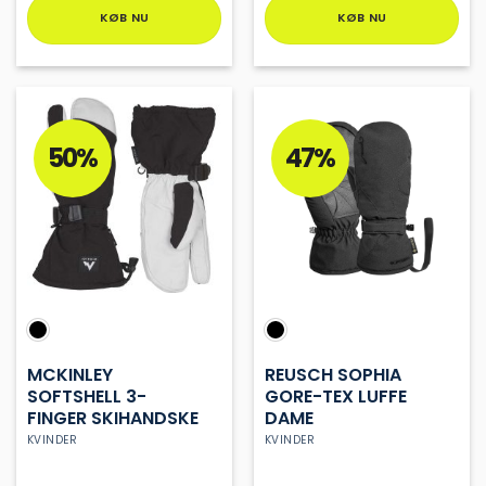
KØB NU
KØB NU
Dette
Dette
vare
vare
har
har
flere
flere
varianter.
varianter.
50%
47%
Mulighederne
Mulighederne
kan
kan
vælges
vælges
på
på
varesiden
varesiden
MCKINLEY
REUSCH SOPHIA
SOFTSHELL 3-
GORE-TEX LUFFE
FINGER SKIHANDSKE
DAME
KVINDER
KVINDER