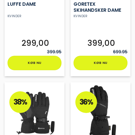
LUFFE DAME
GORETEX
SKIHANDSKER DAME
KVINDER
KVINDER
299,00
399,00
399.95
699.95
KØB NU
KØB NU
Dette
Dette
vare
vare
har
har
flere
flere
varianter.
varianter.
38%
36%
Mulighederne
Mulighederne
kan
kan
vælges
vælges
på
på
varesiden
varesiden