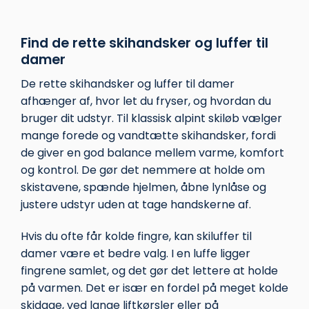
kan
kan
vælges
vælges
på
på
Find de rette skihandsker og luffer til
varesiden
varesiden
damer
De rette skihandsker og luffer til damer
afhænger af, hvor let du fryser, og hvordan du
bruger dit udstyr. Til klassisk alpint skiløb vælger
mange forede og vandtætte skihandsker, fordi
de giver en god balance mellem varme, komfort
og kontrol. De gør det nemmere at holde om
skistavene, spænde hjelmen, åbne lynlåse og
justere udstyr uden at tage handskerne af.
Hvis du ofte får kolde fingre, kan skiluffer til
damer være et bedre valg. I en luffe ligger
fingrene samlet, og det gør det lettere at holde
på varmen. Det er især en fordel på meget kolde
skidage, ved lange liftkørsler eller på