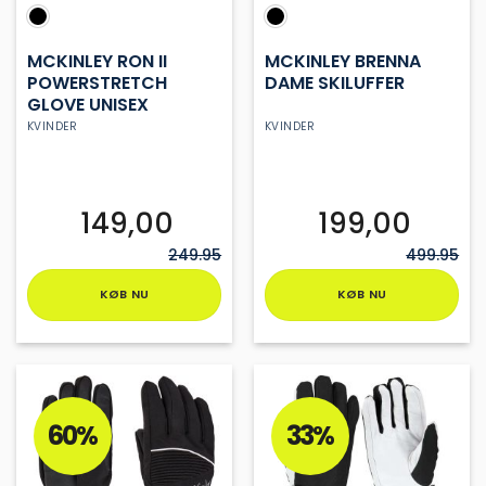
MCKINLEY RON II
MCKINLEY BRENNA
POWERSTRETCH
DAME SKILUFFER
GLOVE UNISEX
KVINDER
KVINDER
149,00
199,00
249.95
499.95
KØB NU
KØB NU
Dette
Dette
vare
vare
har
har
flere
flere
varianter.
varianter.
60%
33%
Mulighederne
Mulighederne
kan
kan