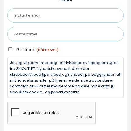
fordele
Indtast
e-
mail
Postnummer
(Påkrævet)
(Påkrævet)
GODKEND
Godkend
(Påkrævet)
(PÅKRÆVET)
Ja, jeg vil gerne modtage et Nyhedsbrev 1 gang om ugen
fra SKIOUTLET. Nyhedsbrevene indeholder
skræddersyede tips, tilbud og nyheder på baggrunden af
mit handelsmønster på hjemmesiden. Jeg accepterer
samtidigt, at Skioutlet må gemme og dele mine data jf.
Skioutlets cookie- og privatlivspolitik.
CAPTCHA