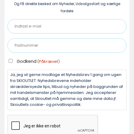
Og få direkte besked om Nyheder, Udsalgsstart og særlige
fordele
Indtast
e-
mail
Postnummer
(Påkrævet)
(Påkrævet)
GODKEND
Godkend
(Påkrævet)
(PÅKRÆVET)
Ja, jeg vil gerne modtage et Nyhedsbrev 1 gang om ugen
fra SKIOUTLET. Nyhedsbrevene indeholder
skræddersyede tips, tilbud og nyheder på baggrunden af
mit handelsmønster på hjemmesiden. Jeg accepterer
samtidigt, at Skioutlet må gemme og dele mine data jf.
Skioutlets cookie- og privatlivspolitik.
CAPTCHA