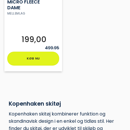
MICRO FLEECE
DAME
MELLEMLAG
199,00
499.95
KØB NU
Dette
vare
har
flere
varianter.
Mulighederne
Kopenhaken skitøj
kan
vælges
Kopenhaken
skitøj kombinerer funktion og
på
skandinavisk design i en enkel og tidløs stil. Her
varesiden
finder du skitøj, der er udviklet til skiløb og