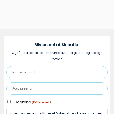
Bliv en del af Skioutlet
Og få direkte besked om Nyheder, Udsalgsstart og særlige
fordele
Indtast
e-
mail
Postnummer
(Påkrævet)
(Påkrævet)
GODKEND
Godkend
(Påkrævet)
(PÅKRÆVET)
Ja, jeg vil gerne modtage et Nyhedsbrev 1 gang om ugen