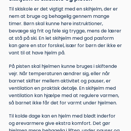
Til skiskole er det vigtigt med en skihjelm, der er
nem at bruge og behagelig gennem mange
timer. Børn skal kunne høre instruktioner,
bevæge sig frit og føle sig trygge, mens de lærer
at stå på ski. En let skihjelm med god pasform
kan gøre en stor forskel, især for børn der ikke er
vant til at have hjelm på.
På pisten skal hjelmen kunne bruges i skiftende
vejr. Når temperaturen ændrer sig, eller når
barnet skifter mellem aktivitet og pauser, er
ventilation en praktisk detalje. En skihjelm med
ventilation kan hjælpe med at regulere varmen,
så barnet ikke får det for varmt under hjelmen.
Til kolde dage kan en hjelm med blødt inderfor
og ørevarmere give ekstra komfort. Det gør
hjelmen mere behagelig i liften, under pauser og