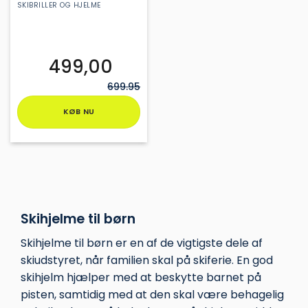
ALLROUND HJELM
SKIBRILLER OG HJELME
499,00
699.95
KØB NU
Dette
vare
har
flere
varianter.
Mulighederne
Skihjelme til børn
kan
vælges
Skihjelme til børn er en af de vigtigste dele af
på
skiudstyret, når familien skal på skiferie. En god
varesiden
skihjelm hjælper med at beskytte barnet på
pisten, samtidig med at den skal være behagelig