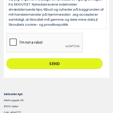
fra SKIOUTLET. Nyhedsbrevene indeholder
skræddersyede tips, tilbud og nyheder på baggrunden af
mit handelsmønster på hjemmesiden. Jeg accepterer
samtidigt, at Skioutlet må gemme og dele mine data jf.
Skioutlets cookie- og privatlivspolitik.
CAPTCHA
SkiOutlet ApS
Rådhusgade 96
8300 Odder
CVR: 41642777