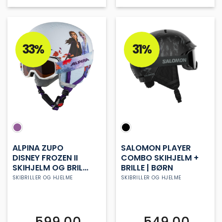
Dette
Dette
vare
vare
har
har
flere
flere
varianter.
varianter.
33%
31%
Mulighederne
Mulighederne
kan
kan
vælges
vælges
på
på
varesiden
varesiden
ALPINA ZUPO
SALOMON PLAYER
DISNEY FROZEN II
COMBO SKIHJELM +
SKIHJELM OG BRILLE
BRILLE | BØRN
BØRN
SKIBRILLER OG HJELME
SKIBRILLER OG HJELME