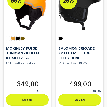
65%
29%
MCKINLEY PULSE
SALOMON BRIGADE
JUNIOR SKIHJELM
SKIHJELM | LET &
KOMFORT &
SLIDSTÆRK
SIKKERHED PÅ
ALLROUND HJELM
SKIBRILLER OG HJELME
SKIBRILLER OG HJELME
PISTEN
349,00
499,00
999.95
699.95
KØB NU
KØB NU