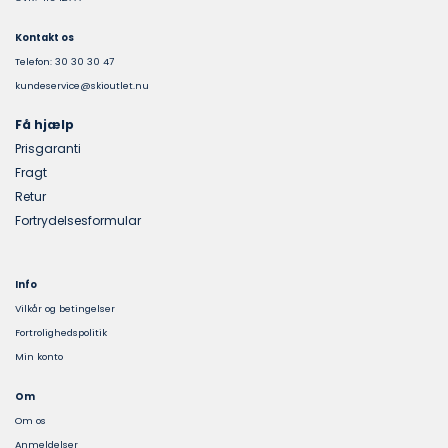
Kontakt os
Telefon: 30 30 30 47
kundeservice@skioutlet.nu
Få hjælp
Prisgaranti
Fragt
Retur
Fortrydelsesformular
Info
Vilkår og betingelser
Fortrolighedspolitik
Min konto
Om
Om os
Anmeldelser