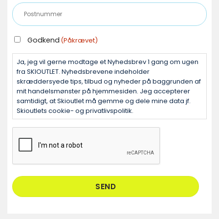
mail
Postnummer
(Påkrævet)
(Påkrævet)
GODKEND
Godkend
(Påkrævet)
(PÅKRÆVET)
Ja, jeg vil gerne modtage et Nyhedsbrev 1 gang om ugen
fra SKIOUTLET. Nyhedsbrevene indeholder
skræddersyede tips, tilbud og nyheder på baggrunden af
mit handelsmønster på hjemmesiden. Jeg accepterer
samtidigt, at Skioutlet må gemme og dele mine data jf.
Skioutlets cookie- og privatlivspolitik.
CAPTCHA