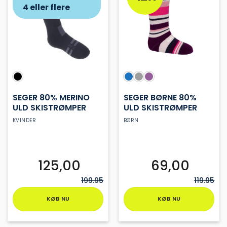
4 eller flere
SEGER 80% MERINO
SEGER BØRNE 80%
ULD SKISTRØMPER
ULD SKISTRØMPER
KVINDER
BØRN
125,00
69,00
199.95
119.95
KØB NU
KØB NU
Dette
Dette
vare
vare