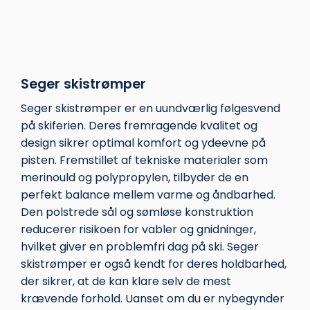
har
har
flere
flere
varianter.
varianter.
Mulighederne
Mulighederne
kan
kan
Seger skistrømper
vælges
vælges
på
på
Seger skistrømper er en uundværlig følgesvend
varesiden
varesiden
på skiferien. Deres fremragende kvalitet og
design sikrer optimal komfort og ydeevne på
pisten. Fremstillet af tekniske materialer som
merinould og polypropylen, tilbyder de en
perfekt balance mellem varme og åndbarhed.
Den polstrede sål og sømløse konstruktion
reducerer risikoen for vabler og gnidninger,
hvilket giver en problemfri dag på ski. Seger
skistrømper er også kendt for deres holdbarhed,
der sikrer, at de kan klare selv de mest
krævende forhold. Uanset om du er nybegynder