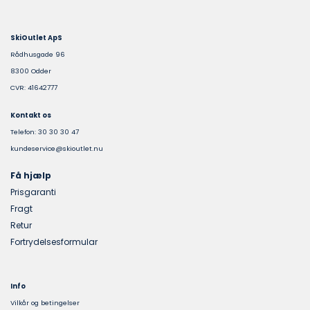
SkiOutlet ApS
Rådhusgade 96
8300 Odder
CVR: 41642777
Kontakt os
Telefon: 30 30 30 47
kundeservice@skioutlet.nu
Få hjælp
Prisgaranti
Fragt
Retur
Fortrydelsesformular
Info
Vilkår og betingelser