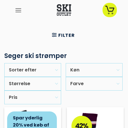
Fortsæt
til
indhold
FILTER
Seger ski strømper
Sorter efter
Køn
Størrelse
Farve
Pris
Spar yderlig
37%
42%
20% ved køb af