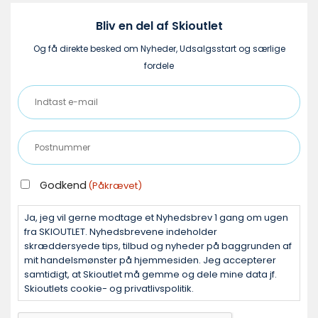
Bliv en del af Skioutlet
Og få direkte besked om Nyheder, Udsalgsstart og særlige
fordele
Indtast
e-
mail
Postnummer
(Påkrævet)
(Påkrævet)
GODKEND
Godkend
(Påkrævet)
(PÅKRÆVET)
Ja, jeg vil gerne modtage et Nyhedsbrev 1 gang om ugen
fra SKIOUTLET. Nyhedsbrevene indeholder
skræddersyede tips, tilbud og nyheder på baggrunden af
mit handelsmønster på hjemmesiden. Jeg accepterer
samtidigt, at Skioutlet må gemme og dele mine data jf.
Skioutlets cookie- og privatlivspolitik.