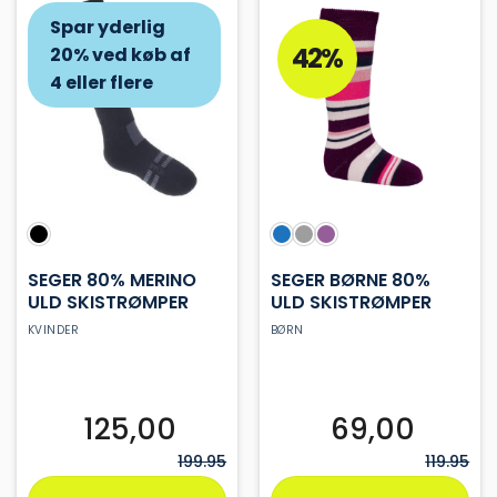
Spar yderlig
37%
42%
20% ved køb af
4 eller flere
SEGER 80% MERINO
SEGER BØRNE 80%
ULD SKISTRØMPER
ULD SKISTRØMPER
KVINDER
BØRN
125,00
69,00
199.95
119.95