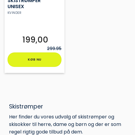
SKISTRØMPER
UNISEX
KVINDER
199,00
299.95
KØB NU
Dette
vare
har
flere
varianter.
Mulighederne
Skistrømper
kan
vælges
Her finder du vores udvalg af skistrømper og
på
skisokker til herre, dame og børn og der er som
varesiden
regel rigtig gode tilbud på dem.