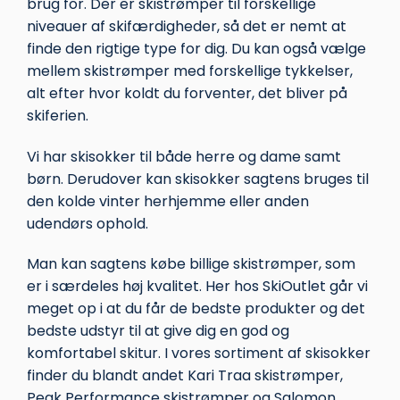
brug for. Der er skistrømper til forskellige
niveauer af skifærdigheder, så det er nemt at
finde den rigtige type for dig. Du kan også vælge
mellem skistrømper med forskellige tykkelser,
alt efter hvor koldt du forventer, det bliver på
skiferien.
Vi har skisokker til både herre og dame samt
børn. Derudover kan skisokker sagtens bruges til
den kolde vinter herhjemme eller anden
udendørs ophold.
Man kan sagtens købe billige skistrømper, som
er i særdeles høj kvalitet. Her hos SkiOutlet går vi
meget op i at du får de bedste produkter og det
bedste udstyr til at give dig en god og
komfortabel skitur. I vores sortiment af skisokker
finder du blandt andet Kari Traa skistrømper,
Peak Performance skistrømper og Salomon