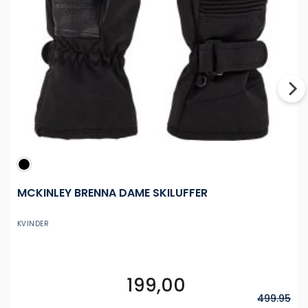
MCKINLEY BRENNA DAME SKILUFFER
KVINDER
199,00
Dette
vare
499.95