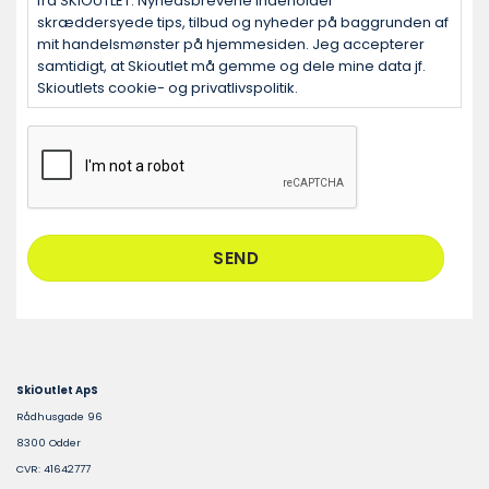
fra SKIOUTLET. Nyhedsbrevene indeholder
skræddersyede tips, tilbud og nyheder på baggrunden af
mit handelsmønster på hjemmesiden. Jeg accepterer
samtidigt, at Skioutlet må gemme og dele mine data jf.
Skioutlets cookie- og privatlivspolitik.
CAPTCHA
SkiOutlet ApS
Rådhusgade 96
8300 Odder
CVR: 41642777