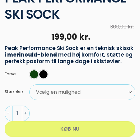
SKI SOCK
300,00
kr.
Den
Den
199,00
kr.
oprindelige
aktuelle
Peak Performance
Ski Sock er en teknisk skisok
pris
pris
i
merinould-blend
med høj komfort, støtte og
var:
er:
perfekt pasform til lange dage i skistøvler.
300,00 kr..
199,00 kr..
Farve
Størrelse
Peak Performance Ski Sock antal
KØB NU