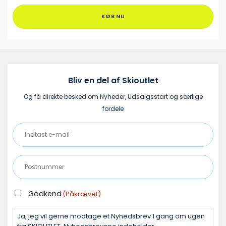
har
flere
KØB NU
varianter.
Mulighederne
kan
vælges
på
varesiden
Bliv en del af Skioutlet
Og få direkte besked om Nyheder, Udsalgsstart og særlige
fordele
Indtast
e-
mail
Postnummer
(Påkrævet)
(Påkrævet)
GODKEND
Godkend
(Påkrævet)
(PÅKRÆVET)
Ja, jeg vil gerne modtage et Nyhedsbrev 1 gang om ugen