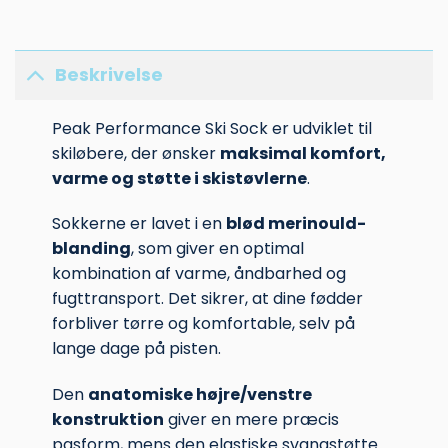
Beskrivelse
Peak Performance
Ski Sock er udviklet til
skiløbere, der ønsker
maksimal komfort,
varme og støtte i skistøvlerne
.
Sokkerne er lavet i en
blød merinould-
blanding
, som giver en optimal
kombination af varme, åndbarhed og
fugttransport. Det sikrer, at dine fødder
forbliver tørre og komfortable, selv på
lange dage på pisten.
Den
anatomiske højre/venstre
konstruktion
giver en mere præcis
pasform, mens den elastiske svangstøtte