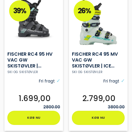
flere
flere
varianter.
varianter.
39%
26%
Mulighederne
Mulighederne
kan
kan
vælges
vælges
på
på
varesiden
varesiden
FISCHER RC4 95 HV
FISCHER RC4 95 MV
VAC GW
VAC GW
SKISTØVLER |
SKISTØVLER | ICE
GRANITE | DAME
GREY | DAME
SKI OG SKISTØVLER
SKI OG SKISTØVLER
Fri fragt
Fri fragt
1.699,00
2.799,00
2800.00
3800.00
KØB NU
KØB NU
Dette
Dette