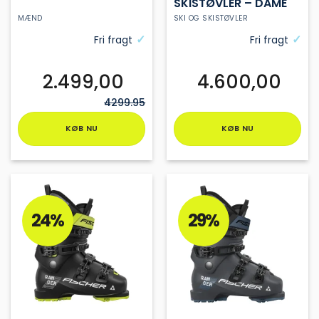
SKISTØVLER – DAME
MÆND
SKI OG SKISTØVLER
Fri fragt
Fri fragt
2.499,00
4.600,00
4299.95
KØB NU
KØB NU
Dette
Dette
vare
vare
har
har
flere
flere
varianter.
varianter.
24%
29%
Mulighederne
Mulighederne
kan
kan
vælges
vælges
på
på
varesiden
varesiden