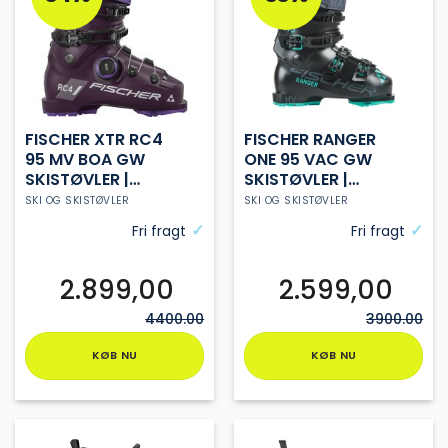
Mulighederne
Mulighederne
kan
kan
vælges
vælges
på
på
varesiden
varesiden
FISCHER XTR RC4
FISCHER RANGER
95 MV BOA GW
ONE 95 VAC GW
SKISTØVLER |
SKISTØVLER |
WINEBERRY | DAME
BLACK | DAME
SKI OG SKISTØVLER
SKI OG SKISTØVLER
Fri fragt
Fri fragt
2.899,00
2.599,00
4400.00
3900.00
KØB NU
KØB NU
Dette
Dette
vare
vare
har
har