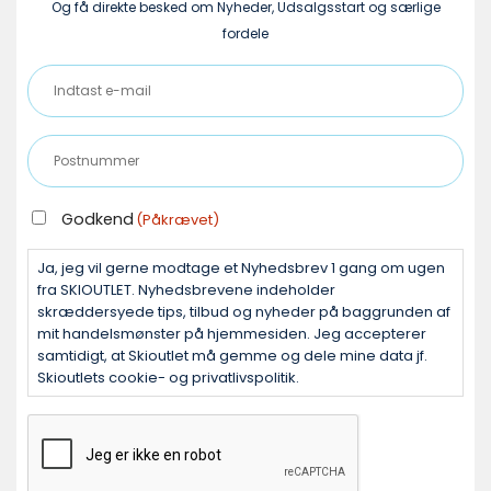
Og få direkte besked om Nyheder, Udsalgsstart og særlige
fordele
Indtast
e-
mail
Postnummer
(Påkrævet)
(Påkrævet)
GODKEND
Godkend
(Påkrævet)
(PÅKRÆVET)
Ja, jeg vil gerne modtage et Nyhedsbrev 1 gang om ugen
fra SKIOUTLET. Nyhedsbrevene indeholder
skræddersyede tips, tilbud og nyheder på baggrunden af
mit handelsmønster på hjemmesiden. Jeg accepterer
samtidigt, at Skioutlet må gemme og dele mine data jf.
Skioutlets cookie- og privatlivspolitik.
CAPTCHA