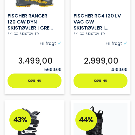
FISCHER RANGER
FISCHER RC4 120 LV
120 GW DYN
VAC GW
SKISTØVLER | GREY |
SKISTØVLER |
HERRE | MV
OCEAN | HERRE | LV
SKI OG SKISTØVLER
SKI OG SKISTØVLER
Fri fragt
Fri fragt
3.499,00
2.999,00
5600.00
4100.00
KØB NU
KØB NU
Dette
Dette
vare
vare
har
har
flere
flere
varianter.
varianter.
43%
44%
Mulighederne
Mulighederne
kan
kan
vælges
vælges