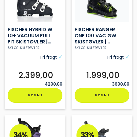
på
på
varesiden
varesiden
FISCHER HYBRID W
FISCHER RANGER
10+ VACUUM FULL
ONE 100 VAC GW
FIT SKISTØVLER |
SKISTØVLER |
DAME | BLACK
BLACK | HERRE
SKI OG SKISTØVLER
SKI OG SKISTØVLER
Fri fragt
Fri fragt
2.399,00
1.999,00
4200.00
3600.00
KØB NU
KØB NU
Dette
Dette
vare
vare
har
har
flere
flere
varianter.
varianter.
34%
33%