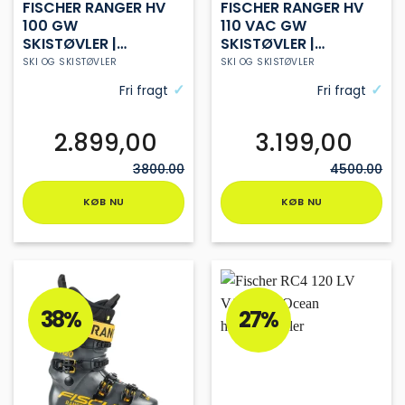
FISCHER RANGER HV
FISCHER RANGER HV
100 GW
110 VAC GW
SKISTØVLER |
SKISTØVLER |
BLACK | HERRE
GRANITE | HERRE |
SKI OG SKISTØVLER
SKI OG SKISTØVLER
HV
Fri fragt
Fri fragt
2.899,00
3.199,00
3800.00
4500.00
KØB NU
KØB NU
Dette
Dette
vare
vare
har
har
flere
flere
varianter.
varianter.
38%
27%
Mulighederne
Mulighederne
kan
kan
vælges
vælges
på
på
varesiden
varesiden