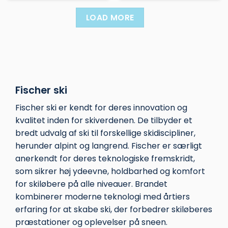
vare
vare
har
har
LOAD MORE
flere
flere
varianter.
varianter.
Mulighederne
Mulighederne
kan
kan
vælges
vælges
på
på
varesiden
varesiden
Fischer ski
Fischer ski er kendt for deres innovation og
kvalitet inden for skiverdenen. De tilbyder et
bredt udvalg af ski til forskellige skidiscipliner,
herunder alpint og langrend. Fischer er særligt
anerkendt for deres teknologiske fremskridt,
som sikrer høj ydeevne, holdbarhed og komfort
for skiløbere på alle niveauer. Brandet
kombinerer moderne teknologi med årtiers
erfaring for at skabe ski, der forbedrer skiløberes
præstationer og oplevelser på sneen.