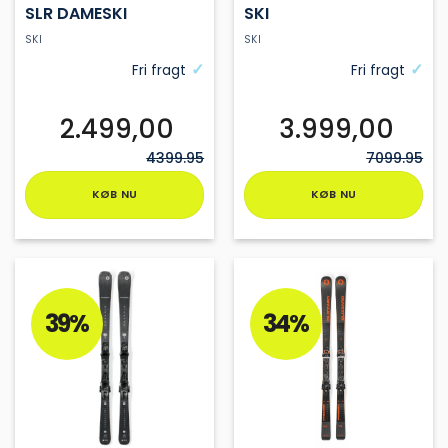
SLR DAMESKI
SKI
SKI
SKI
Fri fragt
Fri fragt
2.499,00
3.999,00
4399.95
7099.95
KØB NU
KØB NU
Dette
Dette
vare
vare
har
har
flere
flere
varianter.
varianter.
39%
34%
Mulighederne
Mulighederne
kan
kan
vælges
vælges
på
på
varesiden
varesiden