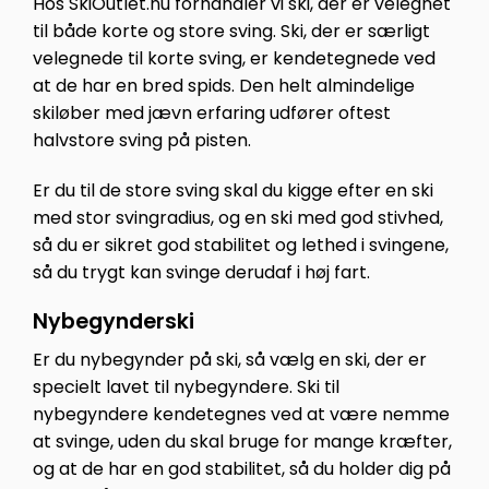
Hos SkiOutlet.nu forhandler vi ski, der er velegnet
til både korte og store sving. Ski, der er særligt
velegnede til korte sving, er kendetegnede ved
at de har en bred spids. Den helt almindelige
skiløber med jævn erfaring udfører oftest
halvstore sving på pisten.
Er du til de store sving skal du kigge efter en ski
med stor svingradius, og en ski med god stivhed,
så du er sikret god stabilitet og lethed i svingene,
så du trygt kan svinge derudaf i høj fart.
Nybegynderski
Er du nybegynder på ski, så vælg en ski, der er
specielt lavet til nybegyndere. Ski til
nybegyndere kendetegnes ved at være nemme
at svinge, uden du skal bruge for mange kræfter,
og at de har en god stabilitet, så du holder dig på