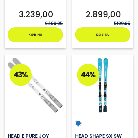
3.239,00
2.899,00
6499.95
5199.95
KØB NU
KØB NU
Dette
Dette
vare
vare
har
har
flere
flere
varianter.
varianter.
43%
44%
Mulighederne
Mulighederne
kan
kan
vælges
vælges
på
på
varesiden
varesiden
HEAD E PURE JOY
HEAD SHAPE SX SW