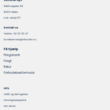
SkiOutlet ApS
Rådhusgade 96
8300 Odder
CVR: 41642777
Kontakt os
Telefon: 30 30 30 47
kundeservice@skioutlet.nu
Få hjælp
Prisgaranti
Fragt
Retur
Fortrydelsesformular
Info
Vilkår og betingelser
Fortrolighedspolitik
Min konto