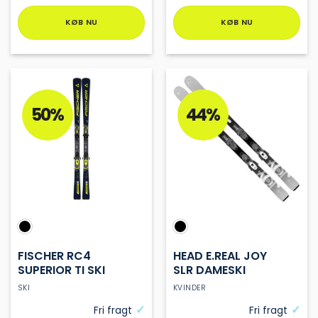
KØB NU
KØB NU
Dette
Dette
vare
vare
har
har
flere
flere
varianter.
varianter.
50%
44%
Mulighederne
Mulighederne
kan
kan
vælges
vælges
på
på
varesiden
varesiden
FISCHER RC4
HEAD E.REAL JOY
SUPERIOR TI SKI
SLR DAMESKI
SKI
KVINDER
Fri fragt
Fri fragt