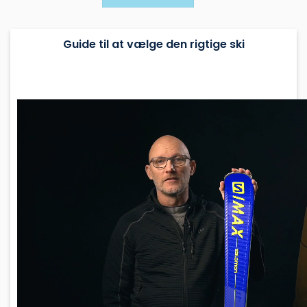
flere
flere
varianter.
varianter.
Mulighederne
Mulighederne
Guide til at vælge den rigtige ski
kan
kan
vælges
vælges
på
på
varesiden
varesiden