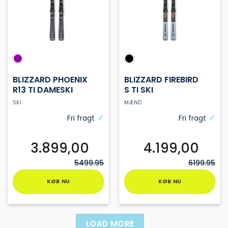
vælges
vælges
på
på
varesiden
varesiden
BLIZZARD PHOENIX
BLIZZARD FIREBIRD
R13 TI DAMESKI
S TI SKI
SKI
MÆND
Fri fragt
Fri fragt
3.899,00
4.199,00
5499.95
6199.95
KØB NU
KØB NU
Dette
Dette
vare
vare
har
har
LOAD MORE