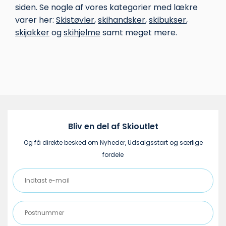
siden. Se nogle af vores kategorier med lækre
varer her:
Skistøvler
,
skihandsker
,
skibukser
,
skijakker
og
skihjelme
samt meget mere.
Bliv en del af Skioutlet
Og få direkte besked om Nyheder, Udsalgsstart og særlige
fordele
Indtast
e-
mail
Postnummer
(Påkrævet)
(Påkrævet)