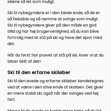
skiene så let som muligt.
Ski til nybegyndere er i den bløde ende, så de er
så fleksible og så nemme at svinge som muligt.
Ski til nybegyndere giver på den måde en god
tillid og har høj brugervenlighed, så du kan blive
fortrolig med at stå på ski og have det sjovt med
det.
Når du først har prøvet at stå på ski, lover vi at du
bliver bidt af det!
Ski til den erfarne skiløber
Ski til den øvede og erfarne skiløber kendetegnes
ved at være i den stive ende af skalaen. Det giver
en mere stabil ski, også når der svinges ved høj
fart.
Skiene til de øvede er typisk mere lette, så du let