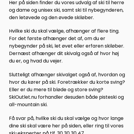
Her på siden finder du vores udvalg af ski til herre
og dame og unisex ski, samt ski til nybegynderen,
den letøvede og den øvede skiløber.
Hvilke ski du skal vælge, afhænger af flere ting.
For det første afhænger det af, om du er
nybegynder på ski, let øvet eller erfaren skiløber.
Dernæst afhænger dit skivalg også af hvor høj
du er, og hvad du vejer.
Slutteligt afhænger skivalget også af, hvordan og
hvor du kører på ski. Foretrækker du korte sving?
Eller er du mere til bløde og store sving?
SkiOutlet.nu forhandler desuden både pisteski og
all-mountain ski.
Få svar på, hvilke ski du skal vælge og hvor lange
dine ski skal være her på siden, eller ring til vores
ski-eksperter på tlf. 30 30 30 47.