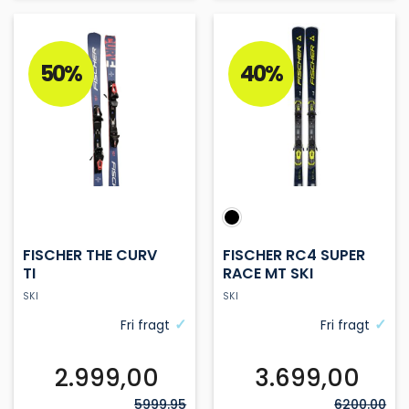
vare
vare
har
har
flere
flere
varianter.
varianter.
50%
40%
Mulighederne
Mulighederne
kan
kan
vælges
vælges
på
på
varesiden
varesiden
FISCHER THE CURV
FISCHER RC4 SUPER
TI
RACE MT SKI
SKI
SKI
Fri fragt
Fri fragt
2.999,00
3.699,00
5999.95
6200.00