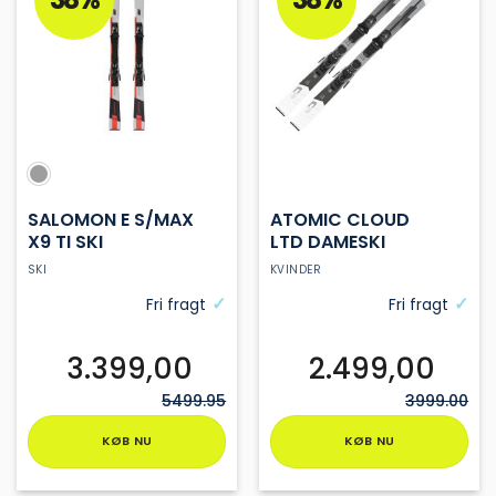
SALOMON E S/MAX
ATOMIC CLOUD
X9 TI SKI
LTD DAMESKI
SKI
KVINDER
Fri fragt
Fri fragt
3.399,00
2.499,00
5499.95
3999.00
KØB NU
KØB NU
Dette
Dette