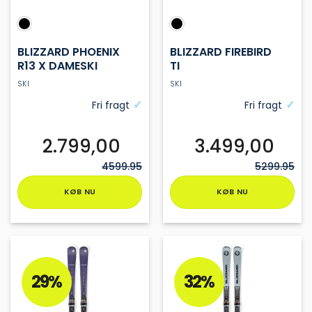
BLIZZARD PHOENIX
BLIZZARD FIREBIRD
R13 X DAMESKI
TI
SKI
SKI
Fri fragt
Fri fragt
2.799,00
3.499,00
4599.95
5299.95
KØB NU
KØB NU
Dette
Dette
vare
vare
har
har
flere
flere
varianter.
varianter.
29%
32%
Mulighederne
Mulighederne
kan
kan