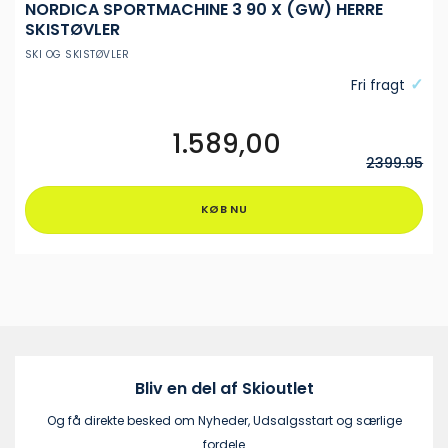
NORDICA SPORTMACHINE 3 90 X (GW) HERRE
SKISTØVLER
SKI OG SKISTØVLER
Fri fragt
1.589,00
Dette
vare
2399.95
har
flere
KØB NU
varianter.
Mulighederne
kan
vælges
på
varesiden
Bliv en del af Skioutlet
Og få direkte besked om Nyheder, Udsalgsstart og særlige
fordele