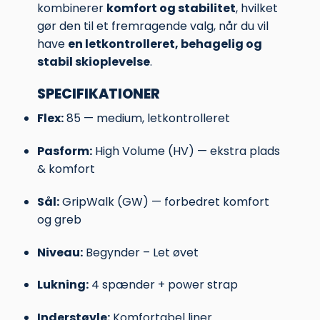
kombinerer
komfort og stabilitet
, hvilket
gør den til et fremragende valg, når du vil
have
en letkontrolleret, behagelig og
stabil skioplevelse
.
SPECIFIKATIONER
Flex:
85 — medium, letkontrolleret
Pasform:
High Volume (HV) — ekstra plads
& komfort
Sål:
GripWalk (GW) — forbedret komfort
og greb
Niveau:
Begynder – Let øvet
Lukning:
4 spænder + power strap
Inderstøvle:
Komfortabel liner