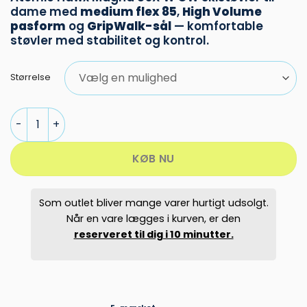
pris
pris
dame med
medium flex 85
,
High Volume
var:
er:
pasform
og
GripWalk-sål
— komfortable
4.000,00 kr..
1.899,00 kr.
støvler med stabilitet og kontrol.
Størrelse
Atomic Hawx Magna 85X W GW skistøvler dame antal
KØB NU
Som outlet bliver mange varer hurtigt udsolgt.
Når en vare lægges i kurven, er den
reserveret til dig i 10 minutter.