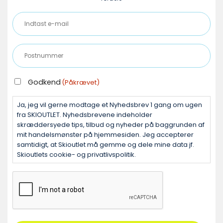
Indtast
e-
mail
Postnummer
(Påkrævet)
(Påkrævet)
GODKEND
Godkend
(Påkrævet)
(PÅKRÆVET)
Ja, jeg vil gerne modtage et Nyhedsbrev 1 gang om ugen
fra SKIOUTLET. Nyhedsbrevene indeholder
skræddersyede tips, tilbud og nyheder på baggrunden af
mit handelsmønster på hjemmesiden. Jeg accepterer
samtidigt, at Skioutlet må gemme og dele mine data jf.
Skioutlets cookie- og privatlivspolitik.
CAPTCHA