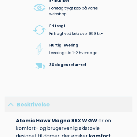
E-mærket
Foretag trygt køb på vores
webshop
Fri fragt
Fri fragt ved køb over 999 kr.-
Hurtig levering
Leveringstid 1-2 hverdage
30 dages retur-ret
Beskrivelse
Atomic Hawx Magna 85X W GW
er en
komfort- og brugervenlig skistøvle
designet til damer, der ønsker
komfort,