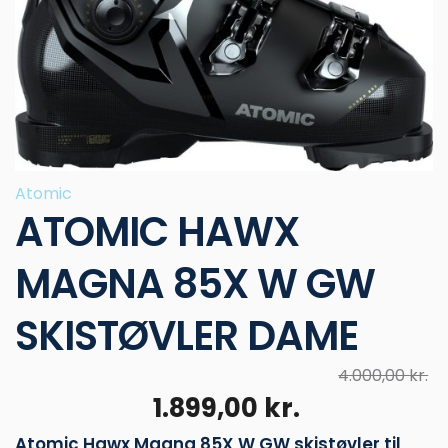
Atomic
ATOMIC HAWX
MAGNA 85X W GW
SKISTØVLER DAME
4.000,00
kr.
Den
Den
1.899,00
kr.
oprindelige
aktuelle
Atomic Hawx Magna 85X W GW skistøvler til