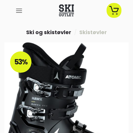
Fortsæt
til
indhold
Ski og skistøvler
/
Skistøvler
53%