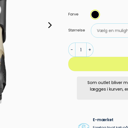
Farve
Størrelse
Salomon QST ACCESS X70 GW
Som outlet bliver m
lægges i kurven, 
E-mærket
Foretag trygt køb på