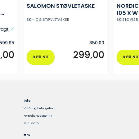
SALOMON STØVLETASKE
NORDIC
 W
105 X W
E
– DAME
SKI- OG STØVLETASKER
SKISTØVLER
fragt
599.95
350.00
9,00
299,00
KØB NU
KØB NU
Dette
Dette
vare
vare
har
har
flere
flere
varianter.
varianter.
Mulighederne
Mulighederne
Info
kan
kan
Vilkår og betingelser
vælges
vælges
Fortrolighedspolitik
på
på
Min konto
varesiden
varesiden
Om