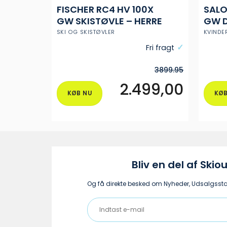
FISCHER RC4 HV 100X
SALO
GW SKISTØVLE – HERRE
GW D
SKI OG SKISTØVLER
KVINDE
Fri fragt
3899.95
2.499,00
KØB NU
KØB
Dette
vare
har
flere
varianter.
Muligheder
Bliv en del af Skiou
kan
vælges
Og få direkte besked om Nyheder, Udsalgsstar
på
Indtast
varesiden
e-