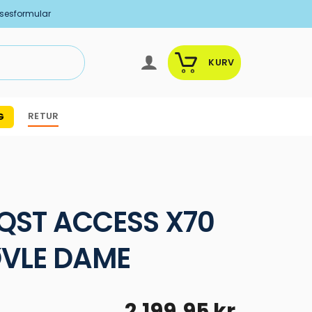
lsesformular
KURV
RETUR
G
QST ACCESS X70
ØVLE DAME
2.199,95
kr.