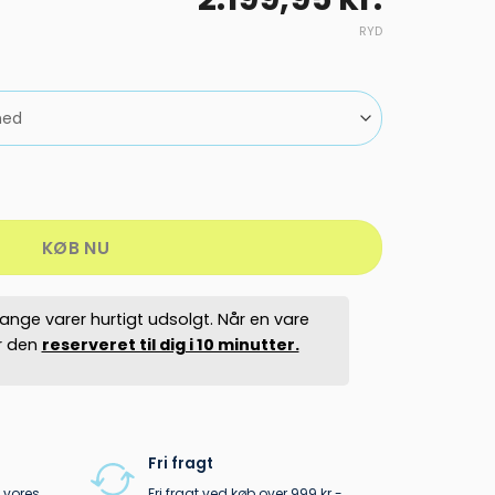
RYD
 skistøvle dame antal
KØB NU
ange varer hurtigt udsolgt. Når en vare
er den
reserveret til dig i 10 minutter.
Fri fragt
 vores
Fri fragt ved køb over 999 kr.-