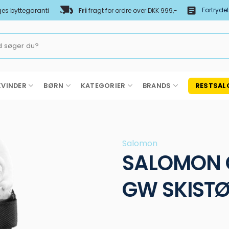
Fortryde
es byttegaranti
Fri
fragt for ordre over DKK 999,-
KVINDER
BØRN
KATEGORIER
BRANDS
RESTSAL
Salomon
SALOMON 
GW SKIST