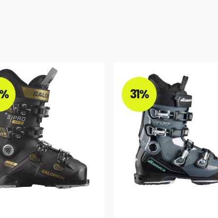
3%
31%