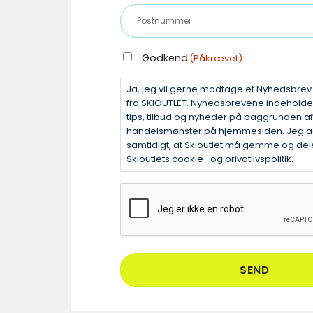
mail
Postnummer
(Påkrævet)
(Påkrævet)
GODKEND
Godkend
(Påkrævet)
(PÅKRÆVET)
Ja, jeg vil gerne modtage et Nyhedsbre
fra SKIOUTLET. Nyhedsbrevene indehold
tips, tilbud og nyheder på baggrunden af
handelsmønster på hjemmesiden. Jeg a
samtidigt, at Skioutlet må gemme og dele
Skioutlets cookie- og privatlivspolitik.
CAPTCHA