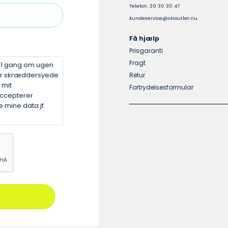
Telefon: 30 30 30 47
kundeservice@skioutlet.nu
Få hjælp
Prisgaranti
Fragt
v 1 gang om ugen
er skræddersyede
Retur
 mit
Fortrydelsesformular
ccepterer
 mine data jf.