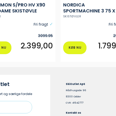
MON S/PRO HV X90
NORDICA
AME SKISTØVLE
SPORTMACHINE 3 75 X
(GW) SKISTØVLE DAM
R
SKISTØVLER
Fri fragt
Fri 
3099.95
2
2.399,00
1.79
 NU
KØB NU
Dette
vare
har
flere
varianter.
ne
Mulighederne
tlet
SkiOutlet ApS
kan
Rådhusgade 96
vælges
t og særlige fordele
8300 Odder
på
CVR: 41642777
varesiden
Kontakt os