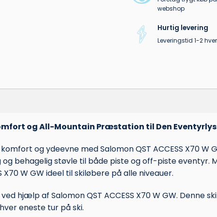
webshop
Hurtig levering
Leveringstid 1-2 hv
fort og All-Mountain Præstation til Den Eventyrlys
l, komfort og ydeevne med Salomon QST ACCESS X70 W GW
ig og behagelig støvle til både piste og off-piste eventyr.
X70 W GW ideel til skiløbere på alle niveauer.
id ved hjælp af Salomon QST ACCESS X70 W GW. Denne ski s
e hver eneste tur på ski.