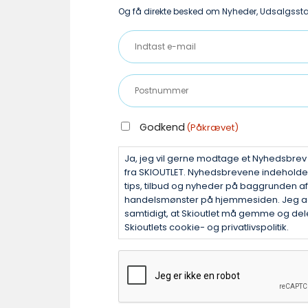
vælges
Og få direkte besked om Nyheder, Udsalgsstar
på
Indtast
varesiden
e-
mail
Postnummer
(Påkrævet)
(Påkrævet)
GODKEND
Godkend
(Påkrævet)
(PÅKRÆVET)
Ja, jeg vil gerne modtage et Nyhedsbre
fra SKIOUTLET. Nyhedsbrevene indehold
tips, tilbud og nyheder på baggrunden af
handelsmønster på hjemmesiden. Jeg a
samtidigt, at Skioutlet må gemme og dele
Skioutlets cookie- og privatlivspolitik.
CAPTCHA