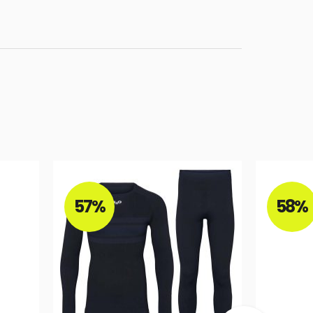
57%
58%