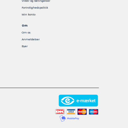
Vilkår og betingelser
vælges
vælges
Fortrolighedspolitik
på
på
Min konto
varesiden
varesiden
Om
Om os
Anmeldelser
Byer