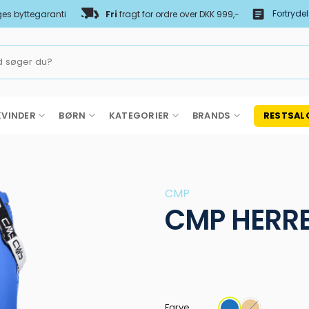
Fortryde
es byttegaranti
Fri
fragt for ordre over DKK 999,-
KVINDER
BØRN
KATEGORIER
BRANDS
RESTSAL
CMP
CMP HERRE
Farve