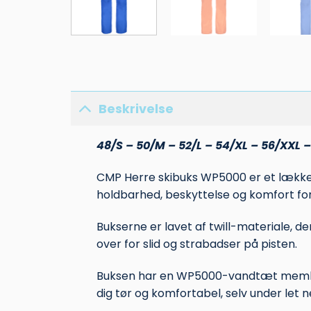
Beskrivelse
48/S – 50/M – 52/L – 54/XL – 56/XXL 
CMP Herre skibuks WP5000 er et lækker 
holdbarhed, beskyttelse og komfort for
Bukserne er lavet af twill-materiale, d
over for slid og strabadser på pisten.
Buksen har en WP5000-vandtæt membra
dig tør og komfortabel, selv under let 