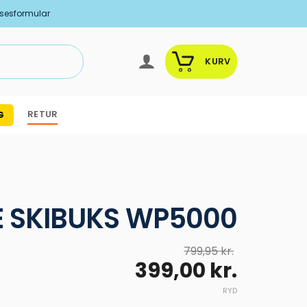
lsesformular
KURV
RETUR
G
 SKIBUKS WP5000
799,95
kr.
Den
Den
399,00
kr.
oprindelige
aktuel
RYD