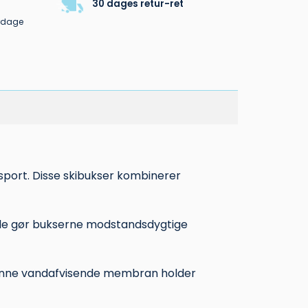
30 dages retur-ret
erdage
sport. Disse skibukser kombinerer
riale gør bukserne modstandsdygtige
enne vandafvisende membran holder