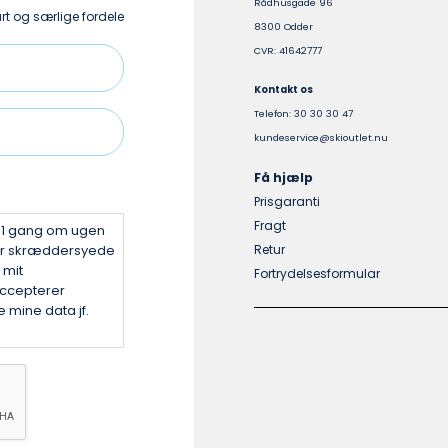
Rådhusgade 96
vælges
t og særlige fordele
8300 Odder
på
CVR: 41642777
varesiden
Kontakt os
Telefon: 30 30 30 47
kundeservice@skioutlet.nu
Få hjælp
Prisgaranti
Fragt
v 1 gang om ugen
er skræddersyede
Retur
 mit
Fortrydelsesformular
ccepterer
 mine data jf.