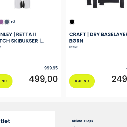
+2
LEY | RETTA II
CRAFT | DRY BASELAYER
TCH SKIBUKSER |
BØRN
E
R
BØRN
999.95
499,00
249
 NU
KØB NU
Dette
vare
har
flere
varianter.
ne
Mulighederne
tlet
SkiOutlet ApS
kan