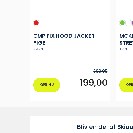
CMP FIX HOOD JACKET
MCKIN
PIGE
STRE
DAM
BØRN
KVINDE
699.95
199,00
KØB NU
KØB
Dette
vare
har
flere
varianter.
Muligheder
Bliv en del af Skiou
kan