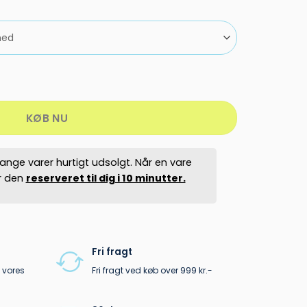
pris
pris
var:
er:
799,95 kr..
399,00 
tal
KØB NU
ange varer hurtigt udsolgt. Når en vare
er den
reserveret til dig i 10 minutter.
Fri fragt
 vores
Fri fragt ved køb over 999 kr.-