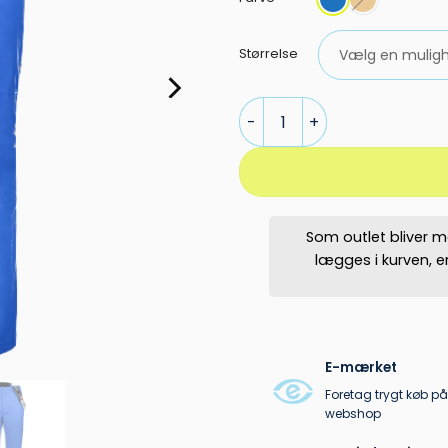
Størrelse
CMP herre skibuks wp5000 an
Som outlet bliver m
lægges i kurven, 
E-mærket
Foretag trygt køb på
webshop