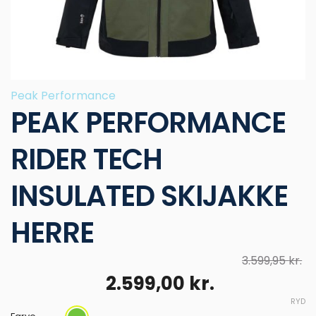
Peak Performance
PEAK PERFORMANCE
RIDER TECH
INSULATED SKIJAKKE
HERRE
3.599,95
kr.
Den
Den
2.599,00
kr.
oprindelige
aktuelle
RYD