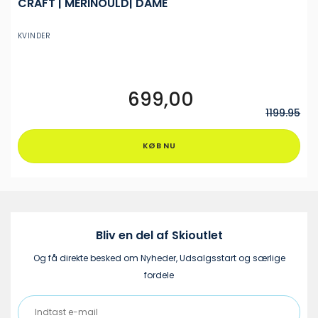
CRAFT | MERINOULD| DAME
KVINDER
699,00
Dette
vare
1199.95
har
flere
KØB NU
varianter.
Mulighederne
kan
vælges
på
varesiden
Bliv en del af Skioutlet
Og få direkte besked om Nyheder, Udsalgsstart og særlige
fordele
Indtast