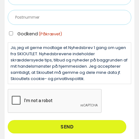
e-
mail
Postnummer
(Påkrævet)
(Påkrævet)
GODKEND
Godkend
(Påkrævet)
(PÅKRÆVET)
Ja, jeg vil gerne modtage et Nyhedsbrev 1 gang om ugen
fra SKIOUTLET. Nyhedsbrevene indeholder
skræddersyede tips, tilbud og nyheder på baggrunden af
mit handelsmønster på hjemmesiden. Jeg accepterer
samtidigt, at Skioutlet må gemme og dele mine data jf.
Skioutlets cookie- og privatlivspolitik.
CAPTCHA