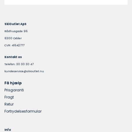
SkiOutlet ApS
Rådhusgade 96
8300 Odder
CVR: 41642777
Kontakt os
Telefon: 30 30 30 47
kundeservice@skioutlet.nu
Få hjælp
Prisgaranti
Fragt
Retur
Fortrydelsesformular
Info