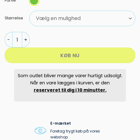
pris
pris
Farve
var:
er:
3.599,95 kr..
2.599,00 kr
Størrelse
PEAK PERFORMANCE RIDER TECH INSULATED SKIJAKKE HERRE ant
KØB NU
Som outlet bliver mange varer hurtigt udsolgt.
Når en vare lægges i kurven, er den
reserveret til dig i 10 minutter.
E-mærket
Foretag trygt køb på vores
webshop