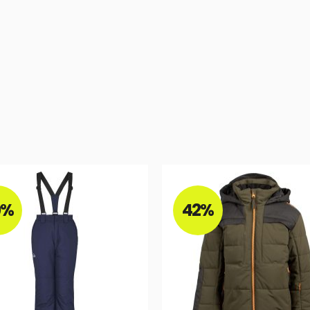
0%
42%