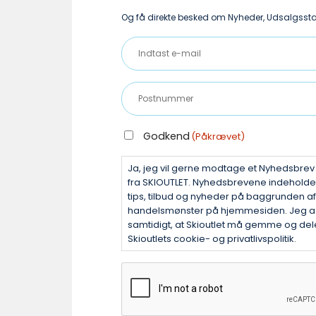
vælges
Og få direkte besked om Nyheder, Udsalgsstar
på
Indtast
varesiden
e-
mail
Postnummer
(Påkrævet)
(Påkrævet)
GODKEND
Godkend
(Påkrævet)
(PÅKRÆVET)
Ja, jeg vil gerne modtage et Nyhedsbre
fra SKIOUTLET. Nyhedsbrevene indehold
tips, tilbud og nyheder på baggrunden af
handelsmønster på hjemmesiden. Jeg a
samtidigt, at Skioutlet må gemme og dele
Skioutlets cookie- og privatlivspolitik.
CAPTCHA