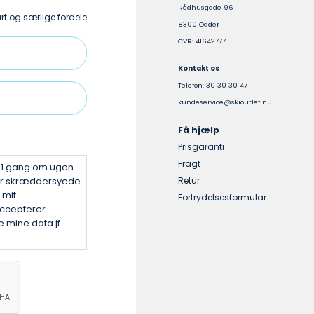
Rådhusgade 96
vælges
t og særlige fordele
8300 Odder
på
CVR: 41642777
varesiden
Kontakt os
Telefon: 30 30 30 47
kundeservice@skioutlet.nu
Få hjælp
Prisgaranti
Fragt
v 1 gang om ugen
er skræddersyede
Retur
 mit
Fortrydelsesformular
ccepterer
 mine data jf.