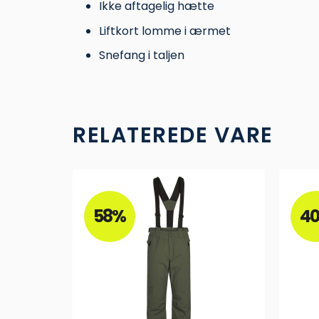
Ikke aftagelig hætte
Liftkort lomme i ærmet
Snefang i taljen
RELATEREDE VARE
58%
4