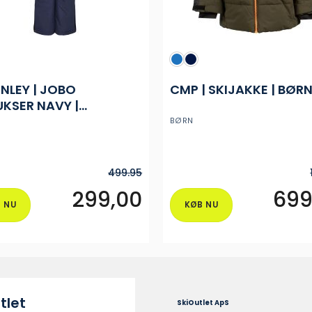
NLEY | JOBO
CMP | SKIJAKKE | BØR
UKSER NAVY |
OR
BØRN
499.95
299,00
699
 NU
KØB NU
Dette
vare
har
flere
varianter.
ne
Mulighederne
tlet
SkiOutlet ApS
kan