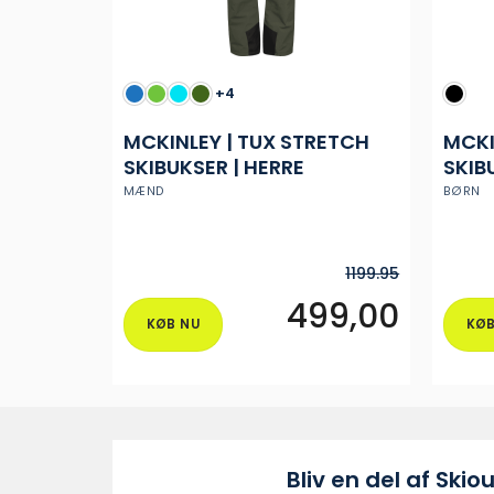
+4
MCKINLEY | TUX STRETCH
MCKI
SKIBUKSER | HERRE
SKIB
JUNI
MÆND
BØRN
1199.95
499,00
KØB NU
KØB
Dette
vare
har
flere
varianter.
Muligheder
Bliv en del af Skiou
kan