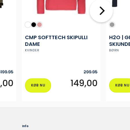
N
CMP SOFTTECH SKIPULLI
H2O | G
DAME
SKIUNDE
KVINDER
BØRN
1199.95
299.95
,00
149,00
KØB NU
KØB NU
Dette
Dette
vare
vare
har
har
flere
flere
varianter.
varianter.
Mulighederne
Mulighederne
Info
kan
kan