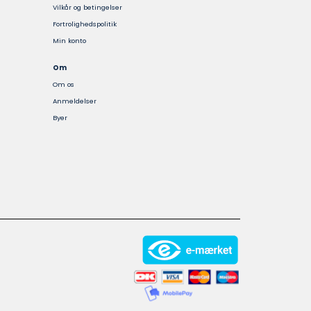
Vilkår og betingelser
vælges
vælges
Fortrolighedspolitik
på
på
Min konto
varesiden
varesiden
Om
Om os
Anmeldelser
Byer