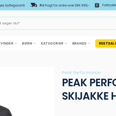
Fortryde
es byttegaranti
Fri
fragt for ordre over DKK 999,-
KVINDER
BØRN
KATEGORIER
BRANDS
RESTSAL
Peak Performance
PEAK PER
SKIJAKKE 