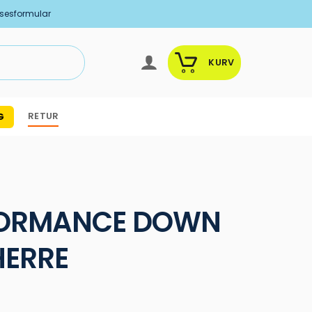
lsesformular
KURV
RETUR
G
FORMANCE DOWN
HERRE