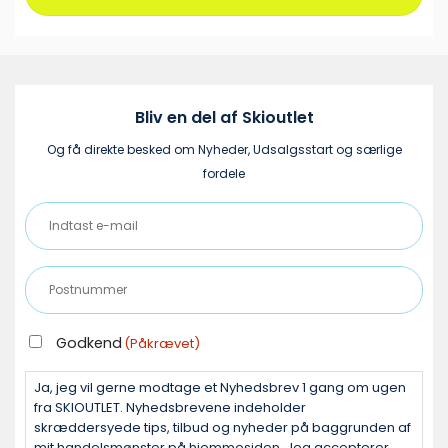
varianter.
Mulighederne
kan
vælges
på
varesiden
Bliv en del af Skioutlet
Og få direkte besked om Nyheder, Udsalgsstart og særlige
fordele
Indtast
e-
mail
Postnummer
(Påkrævet)
(Påkrævet)
GODKEND
Godkend
(Påkrævet)
(PÅKRÆVET)
Ja, jeg vil gerne modtage et Nyhedsbrev 1 gang om ugen
fra SKIOUTLET. Nyhedsbrevene indeholder
skræddersyede tips, tilbud og nyheder på baggrunden af
mit handelsmønster på hjemmesiden. Jeg accepterer