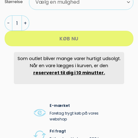
2.799,95 kr..
1.999,00 kr.
Størrelse
PEAK PERFORMANCE MAROON SKIJAKKE HERRE antal
KØB NU
Som outlet bliver mange varer hurtigt udsolgt.
Når en vare lægges i kurven, er den
reserveret til dig i 10 minutter.
E-mærket
Foretag trygt køb på vores
webshop
Fri fragt