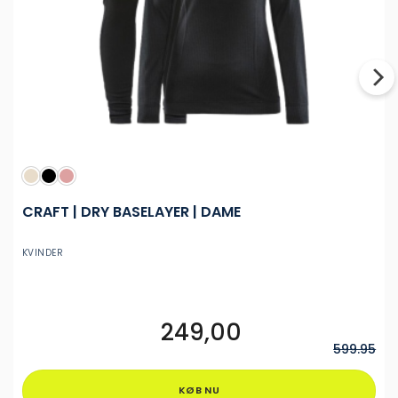
CRAFT | DRY BASELAYER | DAME
KVINDER
249,00
Dette
vare
599.95
har
flere
KØB NU