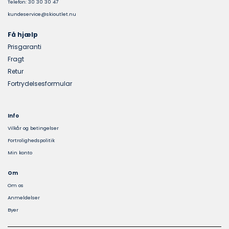
Telefon: 30 30 30 47
kundeservice@skioutlet.nu
Få hjælp
Prisgaranti
Fragt
Retur
Fortrydelsesformular
Info
Vilkår og betingelser
Fortrolighedspolitik
Min konto
Om
Om os
Anmeldelser
Byer