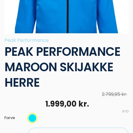
Peak Performance
PEAK PERFORMANCE
MAROON SKIJAKKE
HERRE
2.799,95
kr.
Den
Den
1.999,00
kr.
oprindelige
aktuelle
RYD
pris
pris
Farve
var:
er: