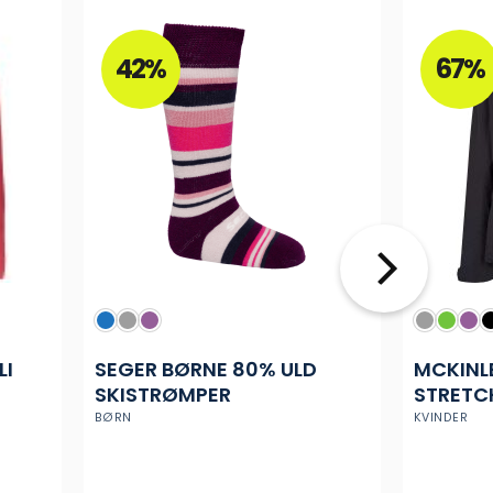
42%
67%
LI
SEGER BØRNE 80% ULD
MCKINLE
SKISTRØMPER
STRETCH
DAME
BØRN
KVINDER