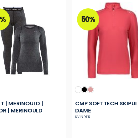
8%
50%
T | MERINOULD |
CMP SOFTTECH SKIPUL
OR | MERINOULD
DAME
KVINDER