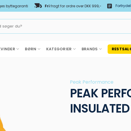
Fortryde
es byttegaranti
Fri
fragt for ordre over DKK 999,-
KVINDER
BØRN
KATEGORIER
BRANDS
RESTSAL
Peak Performance
PEAK PERF
INSULATED