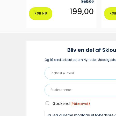
350.00
199,00
KØB NU
KØB
Dette
vare
har
flere
varianter.
Muligheder
Bliv en del af Skiou
kan
vælges
Og få direkte besked om Nyheder, Udsalgsstar
på
Indtast
varesiden
e-
mail
Postnummer
(Påkrævet)
(Påkrævet)
GODKEND
Godkend
(Påkrævet)
(PÅKRÆVET)
Ja, jeg vil gerne modtage et Nyhedsbre