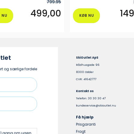
799.95
499,00
149
 NU
KØB NU
Dette
vare
har
flere
varianter.
ne
Mulighederne
tlet
SkiOutlet ApS
kan
Rådhusgade 96
vælges
t og særlige fordele
8300 Odder
på
CVR: 41642777
varesiden
Kontakt os
Telefon: 30 30 30 47
kundeservice@skioutlet.nu
Få hjælp
Prisgaranti
Fragt
v 1 gang om ugen