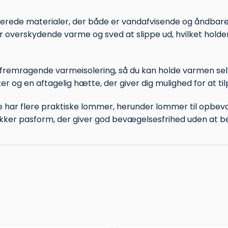
cerede materialer, der både er vandafvisende og åndbare
der overskydende varme og sved at slippe ud, hvilket hold
ver fremragende varmeisolering, så du kan holde varmen s
og en aftagelig hætte, der giver dig mulighed for at til
har flere praktiske lommer, herunder lommer til opbevari
kker pasform, der giver god bevægelsesfrihed uden at b