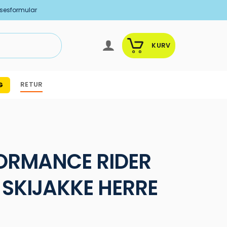
lsesformular
KURV
RETUR
G
ORMANCE RIDER
 SKIJAKKE HERRE