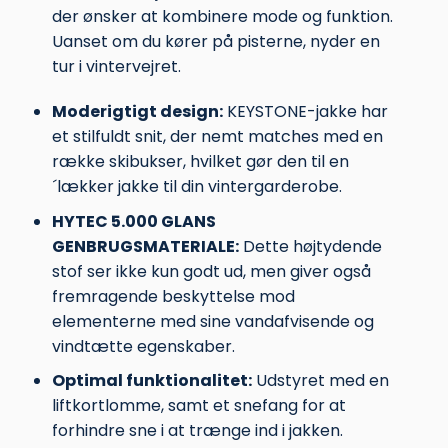
der ønsker at kombinere mode og funktion.
Uanset om du kører på pisterne, nyder en
tur i vintervejret.
Moderigtigt design:
KEYSTONE-jakke har
et stilfuldt snit, der nemt matches med en
række skibukser, hvilket gør den til en
´lækker jakke til din vintergarderobe.
HYTEC 5.000 GLANS
GENBRUGSMATERIALE:
Dette højtydende
stof ser ikke kun godt ud, men giver også
fremragende beskyttelse mod
elementerne med sine vandafvisende og
vindtætte egenskaber.
Optimal funktionalitet:
Udstyret med en
liftkortlomme, samt et snefang for at
forhindre sne i at trænge ind i jakken.