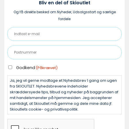
varesiden
Bliv en del af Skioutlet
Og få direkte besked om Nyheder, Udsalgsstart og særlige
fordele
Indtast
e-
mail
Postnummer
(Påkrævet)
(Påkrævet)
GODKEND
Godkend
(Påkrævet)
(PÅKRÆVET)
Ja, jeg vil gerne modtage et Nyhedsbrev 1 gang om ugen
fra SKIOUTLET. Nyhedsbrevene indeholder
skræddersyede tips, tilbud og nyheder på baggrunden af
mit handelsmønster på hjemmesiden. Jeg accepterer
samtidigt, at Skioutlet må gemme og dele mine data jf.
Skioutlets cookie- og privatlivspolitik.
CAPTCHA