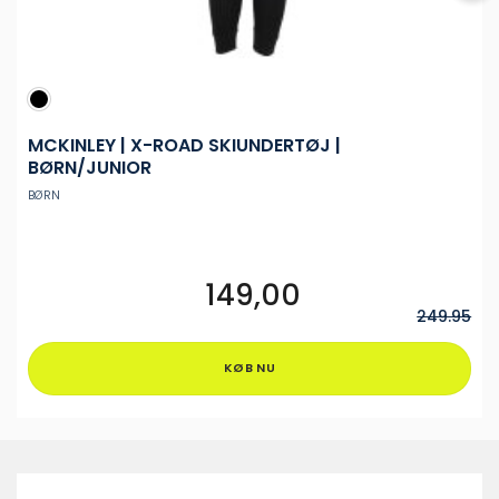
MCKINLEY | X-ROAD SKIUNDERTØJ |
BØRN/JUNIOR
BØRN
149,00
Dette
vare
249.95
har
flere
KØB NU
varianter.
Mulighederne
kan
vælges
på