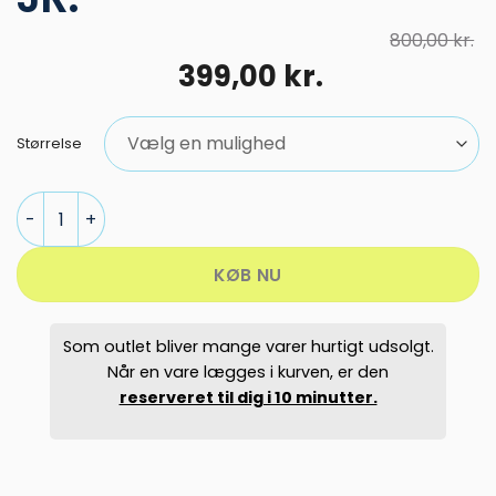
800,00
kr.
Den
Den
399,00
kr.
oprindelige
aktuelle
pris
pris
Størrelse
var:
er:
800,00 kr..
399,00 kr..
Five Seasons skibuks - BILLIE PNT JR. antal
KØB NU
Som outlet bliver mange varer hurtigt udsolgt.
Når en vare lægges i kurven, er den
reserveret til dig i 10 minutter.