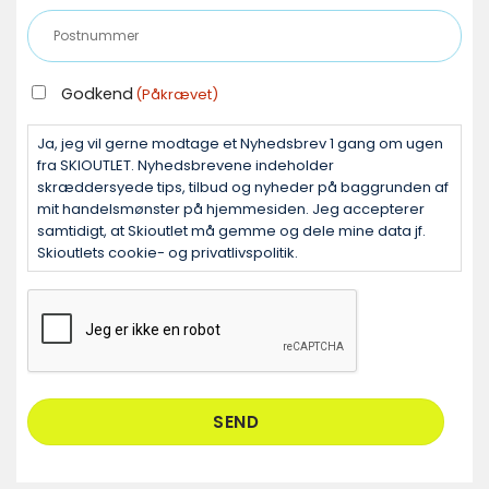
mail
Postnummer
(Påkrævet)
(Påkrævet)
GODKEND
Godkend
(Påkrævet)
(PÅKRÆVET)
Ja, jeg vil gerne modtage et Nyhedsbrev 1 gang om ugen
fra SKIOUTLET. Nyhedsbrevene indeholder
skræddersyede tips, tilbud og nyheder på baggrunden af
mit handelsmønster på hjemmesiden. Jeg accepterer
samtidigt, at Skioutlet må gemme og dele mine data jf.
Skioutlets cookie- og privatlivspolitik.
CAPTCHA