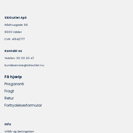
SkiOutlet ApS
Rådhusgade 96
8300 Odder
CVR: 41642777
Kontakt os
Telefon: 30 30 30 47
kundeservice@skioutlet.nu
Få hjælp
Prisgaranti
Fragt
Retur
Fortrydelsesformular
Info
Vilkår og betingelser