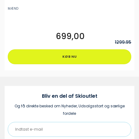
MÆND
699,00
Dette
vare
1299.95
har
flere
KØB NU
varianter.
Mulighederne
kan
vælges
på
varesiden
Bliv en del af Skioutlet
Og få direkte besked om Nyheder, Udsalgsstart og særlige
fordele
Indtast
e-