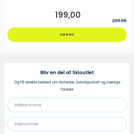
199,00
Dette
vare
299.95
har
flere
KØB NU
varianter.
Mulighederne
kan
vælges
på
varesiden
Bliv en del af Skioutlet
Og få direkte besked om Nyheder, Udsalgsstart og særlige
fordele
Indtast
e-
mail
Postnummer
(Påkrævet)
(Påkrævet)