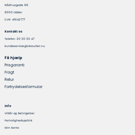
Rådhusgade 96
8300 Odder
CVR: 41642777
Kontakt os
Telefon: 30 30 30 47
kundeservice@skioutlet.nu
Få hjælp
Prisgaranti
Fragt
Retur
Fortrydelsesformular
Info
Vilkår og betingelser
Fortrolighedspolitik
Min konto