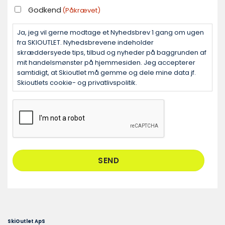
GODKEND
Godkend
(Påkrævet)
(PÅKRÆVET)
Ja, jeg vil gerne modtage et Nyhedsbrev 1 gang om ugen
fra SKIOUTLET. Nyhedsbrevene indeholder
skræddersyede tips, tilbud og nyheder på baggrunden af
mit handelsmønster på hjemmesiden. Jeg accepterer
samtidigt, at Skioutlet må gemme og dele mine data jf.
Skioutlets cookie- og privatlivspolitik.
CAPTCHA
SkiOutlet ApS