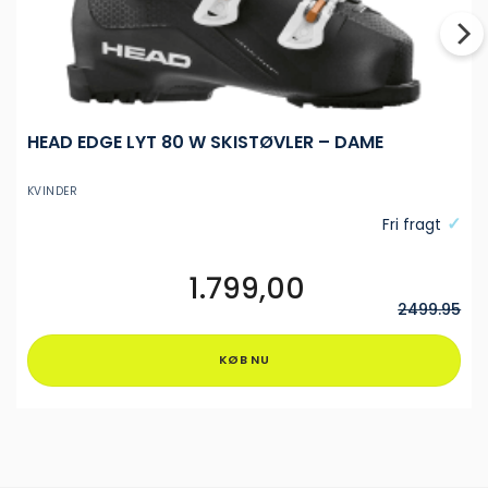
HEAD EDGE LYT 80 W SKISTØVLER – DAME
KVINDER
Fri fragt
1.799,00
Dette
vare
2499.95
har
flere
KØB NU
varianter.
Mulighederne
kan
vælges
på