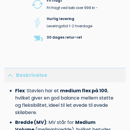
Fri fragt
Fri fragt ved køb over 999 kr.-
Hurtig levering
Leveringstid 1-2 hverdage
30 dages retur-ret
Beskrivelse
Flex
: Støvlen har et
medium flex på 100
,
hvilket giver en god balance mellem støtte
og fleksibilitet, ideel til let øvede til øvede
skiløbere.
Bredde (MV)
: MV står for
Medium
Volume
(mellembredde), hvilket betyder,