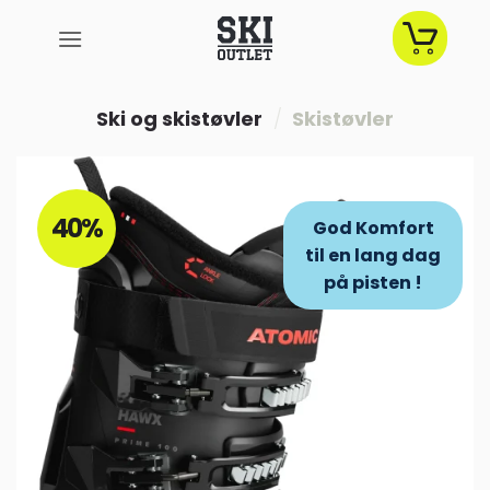
Fortsæt
til
indhold
Ski og skistøvler
/
Skistøvler
40%
God Komfort
til en lang dag
på pisten !