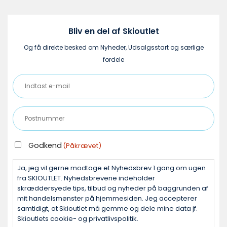
varesiden
Bliv en del af Skioutlet
Og få direkte besked om Nyheder, Udsalgsstart og særlige
fordele
Indtast
e-
mail
Postnummer
(Påkrævet)
(Påkrævet)
GODKEND
Godkend
(Påkrævet)
(PÅKRÆVET)
Ja, jeg vil gerne modtage et Nyhedsbrev 1 gang om ugen
fra SKIOUTLET. Nyhedsbrevene indeholder
skræddersyede tips, tilbud og nyheder på baggrunden af
mit handelsmønster på hjemmesiden. Jeg accepterer
samtidigt, at Skioutlet må gemme og dele mine data jf.
Skioutlets cookie- og privatlivspolitik.