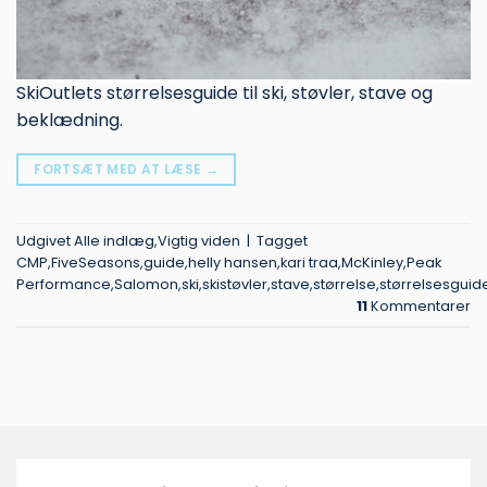
SkiOutlets størrelsesguide til ski, støvler, stave og
beklædning.
FORTSÆT MED AT LÆSE
→
Udgivet
Alle indlæg
,
Vigtig viden
|
Tagget
CMP
,
FiveSeasons
,
guide
,
helly hansen
,
kari traa
,
McKinley
,
Peak
Performance
,
Salomon
,
ski
,
skistøvler
,
stave
,
størrelse
,
størrelsesguid
11
Kommentarer