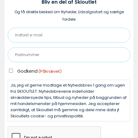
Bliv en del af Skioutlet
Og få direkte besked om Nyheder, Udsalgsstart og særlige
fordele
Indtast
e-
mail
Postnummer
(Påkrævet)
(Påkrævet)
GODKEND
Godkend
(Påkrævet)
(PÅKRÆVET)
Ja, jeg vil gerne modtage et Nyhedsbrev 1 gang om ugen
fra SKIOUTLET. Nyhedsbrevene indeholder
skræddersyede tips, tilbud og nyheder på baggrunden af
mit handelsmønster på hjemmesiden. Jeg accepterer
samtidigt, at Skioutlet må gemme og dele mine data jf.
Skioutlets cookie- og privatlivspolitik.
CAPTCHA