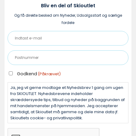
Bliv en del af Skioutlet
Og få direkte besked om Nyheder, Udsalgsstart og særlige
fordele
Indtast
e-
mail
Postnummer
(Påkrævet)
(Påkrævet)
GODKEND
Godkend
(Påkrævet)
(PÅKRÆVET)
Ja, jeg vil gerne modtage et Nyhedsbrev 1 gang om ugen
fra SKIOUTLET. Nyhedsbrevene indeholder
skræddersyede tips, tilbud og nyheder på baggrunden af
mit handelsmønster på hjemmesiden. Jeg accepterer
samtidigt, at Skioutlet må gemme og dele mine data jf.
Skioutlets cookie- og privatlivspolitik.
CAPTCHA