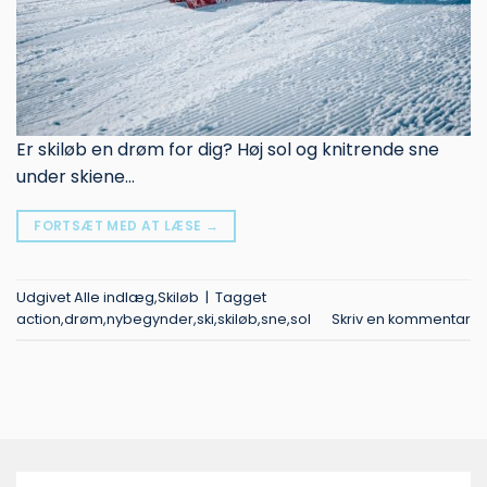
Er skiløb en drøm for dig? Høj sol og knitrende sne
under skiene…
FORTSÆT MED AT LÆSE
→
Udgivet
Alle indlæg
,
Skiløb
|
Tagget
action
,
drøm
,
nybegynder
,
ski
,
skiløb
,
sne
,
sol
Skriv en kommentar