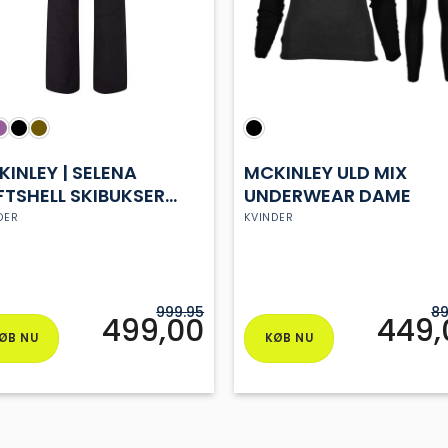
INLEY | SELENA
MCKINLEY ULD MIX
TSHELL SKIBUKSER |
UNDERWEAR DAME
ME
DER
KVINDER
999.95
89
499,00
449,
ØB NU
KØB NU
e
Dette
vare
har
flere
anter.
varianter.