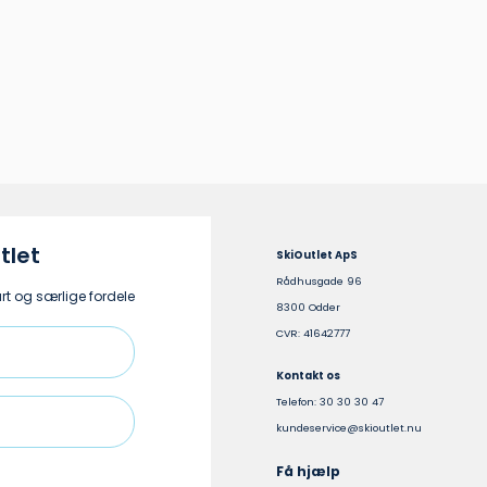
ighederne
Mulighederne
kan
ges
vælges
på
siden
varesiden
tlet
SkiOutlet ApS
Rådhusgade 96
t og særlige fordele
8300 Odder
CVR: 41642777
Kontakt os
Telefon: 30 30 30 47
kundeservice@skioutlet.nu
Få hjælp