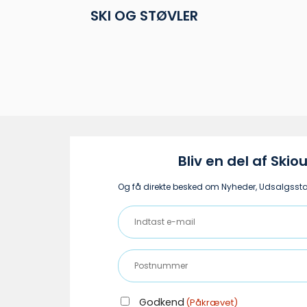
Mulighederne
Mul
SKI OG STØVLER
kan
kan
vælges
væl
på
på
varesiden
vare
Bliv en del af Skiou
Og få direkte besked om Nyheder, Udsalgsstar
Indtast
e-
mail
Postnummer
(Påkrævet)
(Påkrævet)
GODKEND
Godkend
(Påkrævet)