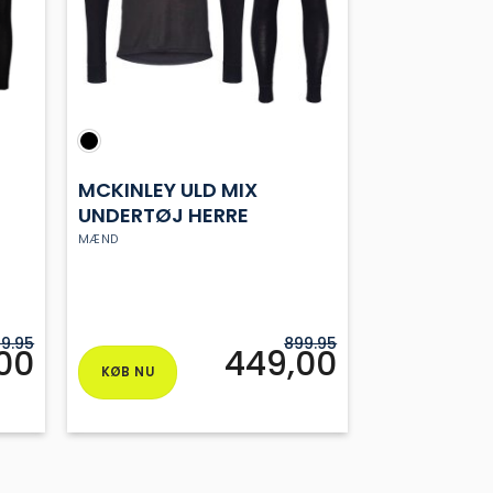
MCKINLEY ULD MIX
UNDERTØJ HERRE
MÆND
9.95
899.95
00
449,00
KØB NU
Dette
vare
har
flere
varianter.