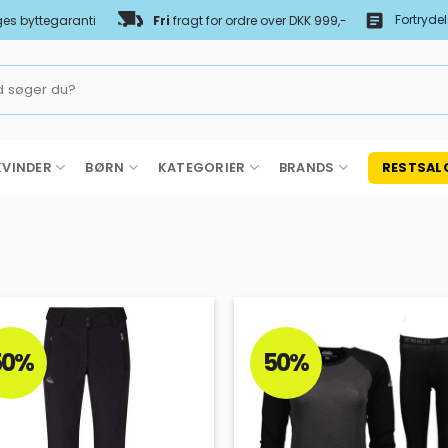
Fortryde
es byttegaranti
Fri
fragt for ordre over DKK 999,-
KVINDER
BØRN
KATEGORIER
BRANDS
RESTSAL
50%
50%