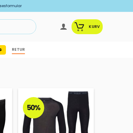
lsesformular
KURV
RETUR
G
50%