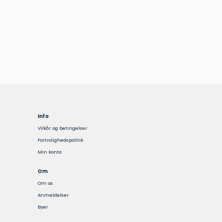
Mulighederne
kan
vælges
på
varesiden
Info
Vilkår og betingelser
Fortrolighedspolitik
Min konto
Om
Om os
Anmeldelser
Byer