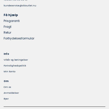
kundeservice@skioutlet.nu
Få hjælp
Prisgaranti
Fragt
Retur
Fortrydelsesformular
Info
Vilkår og betingelser
Fortrolighedspolitik
Min konto
Om
Om os
Anmeldelser
Byer