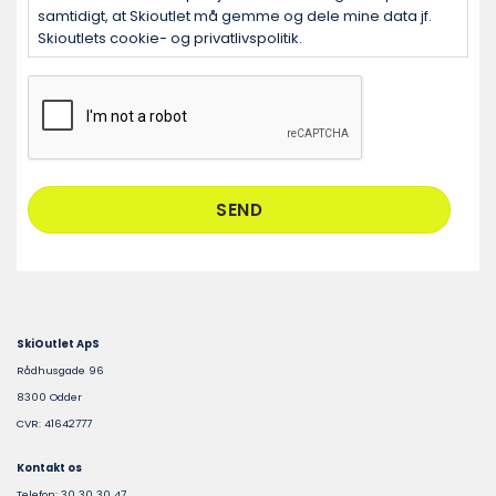
samtidigt, at Skioutlet må gemme og dele mine data jf.
Skioutlets cookie- og privatlivspolitik.
CAPTCHA
SkiOutlet ApS
Rådhusgade 96
8300 Odder
CVR: 41642777
Kontakt os
Telefon: 30 30 30 47