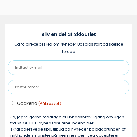
Bliv en del af Skioutlet
Og få direkte besked om Nyheder, Udsalgsstart og særlige
fordele
Indtast
e-
mail
Postnummer
(Påkrævet)
(Påkrævet)
GODKEND
Godkend
(Påkrævet)
(PÅKRÆVET)
Ja, jeg vil gerne modtage et Nyhedsbrev 1 gang om ugen
fra SKIOUTLET. Nyhedsbrevene indeholder
skræddersyede tips, tilbud og nyheder på baggrunden af
mit handelsmønster på hjemmesiden. Jeg accepterer