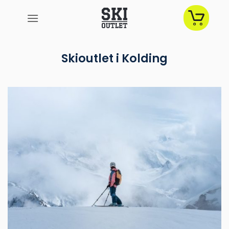
Fortsæt
til
indhold
Skioutlet i Kolding