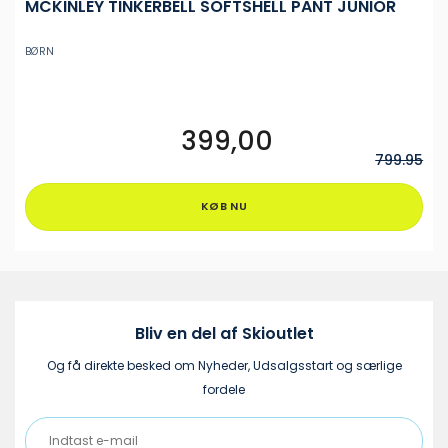
MCKINLEY TINKERBELL SOFTSHELL PANT JUNIOR
BØRN
399,00
Dette
vare
799.95
har
flere
KØB NU
varianter.
Mulighederne
kan
vælges
på
varesiden
Bliv en del af Skioutlet
Og få direkte besked om Nyheder, Udsalgsstart og særlige
fordele
Indtast