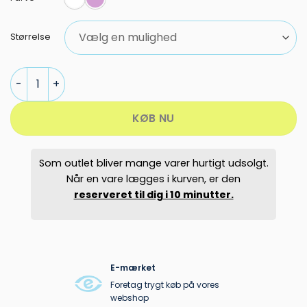
pris
pris
var:
er:
1.199,95 kr..
599,00 kr..
Størrelse
SLOPE KILLY SKIBUKSER DAME antal
KØB NU
Som outlet bliver mange varer hurtigt udsolgt.
Når en vare lægges i kurven, er den
reserveret til dig i 10 minutter.
E-mærket
Foretag trygt køb på vores
webshop