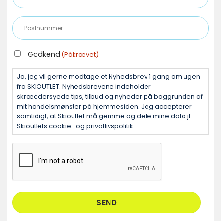
e-
mail
Postnummer
(Påkrævet)
(Påkrævet)
GODKEND
Godkend
(Påkrævet)
(PÅKRÆVET)
Ja, jeg vil gerne modtage et Nyhedsbrev 1 gang om ugen
fra SKIOUTLET. Nyhedsbrevene indeholder
skræddersyede tips, tilbud og nyheder på baggrunden af
mit handelsmønster på hjemmesiden. Jeg accepterer
samtidigt, at Skioutlet må gemme og dele mine data jf.
Skioutlets cookie- og privatlivspolitik.
CAPTCHA