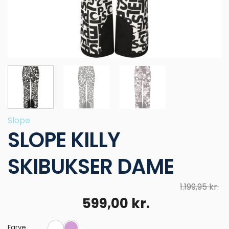
Slope
SLOPE KILLY
SKIBUKSER DAME
1.199,95
kr.
Den
Den
599,00
kr.
oprindelige
aktuelle
Farve