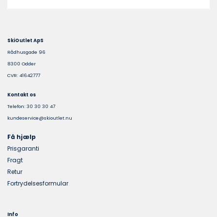
SkiOutlet ApS
Rådhusgade 96
8300 Odder
CVR: 41642777
Kontakt os
Telefon: 30 30 30 47
kundeservice@skioutlet.nu
Få hjælp
Prisgaranti
Fragt
Retur
Fortrydelsesformular
Info