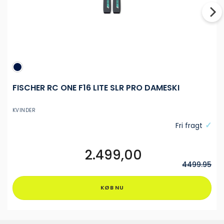
FISCHER RC ONE F16 LITE SLR PRO DAMESKI
KVINDER
Fri fragt
2.499,00
Dette
vare
4499.95
har
flere
KØB NU
varianter.
Mulighederne
kan