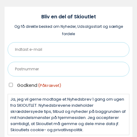
vælges
på
varesiden
Bliv en del af Skioutlet
Og få direkte besked om Nyheder, Udsalgsstart og særlige
fordele
Indtast
e-
mail
Postnummer
(Påkrævet)
(Påkrævet)
GODKEND
Godkend
(Påkrævet)
(PÅKRÆVET)
Ja, jeg vil gerne modtage et Nyhedsbrev 1 gang om ugen
fra SKIOUTLET. Nyhedsbrevene indeholder
skræddersyede tips, tilbud og nyheder på baggrunden af
mit handelsmønster på hjemmesiden. Jeg accepterer
samtidigt, at Skioutlet må gemme og dele mine data jf.
Skioutlets cookie- og privatlivspolitik.