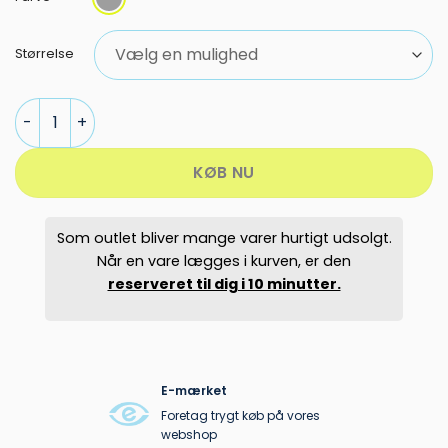
pris
pris
var:
er:
5.499,95 kr..
3.399,00 kr
Størrelse
Salomon E S/Max X9 TI Ski antal
KØB NU
Som outlet bliver mange varer hurtigt udsolgt.
Når en vare lægges i kurven, er den
reserveret til dig i 10 minutter.
E-mærket
Foretag trygt køb på vores
webshop