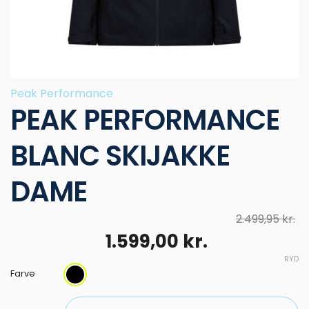
Peak Performance
PEAK PERFORMANCE
BLANC SKIJAKKE
DAME
2.499,95
kr.
Den
Den
1.599,00
kr.
oprindelige
aktuelle
RYD
pris
pris
Farve
var:
er: