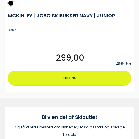
MCKINLEY | JOBO SKIBUKSER NAVY | JUNIOR
BØRN
299,00
Dette
vare
499.95
har
flere
KØB NU
varianter.
Mulighederne
kan
vælges
på
varesiden
Bliv en del af Skioutlet
Og få direkte besked om Nyheder, Udsalgsstart og særlige
fordele