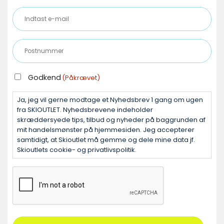
Indtast
e-
mail
Postnummer
(Påkrævet)
(Påkrævet)
GODKEND
Godkend
(Påkrævet)
(PÅKRÆVET)
Ja, jeg vil gerne modtage et Nyhedsbrev 1 gang om ugen
fra SKIOUTLET. Nyhedsbrevene indeholder
skræddersyede tips, tilbud og nyheder på baggrunden af
mit handelsmønster på hjemmesiden. Jeg accepterer
samtidigt, at Skioutlet må gemme og dele mine data jf.
Skioutlets cookie- og privatlivspolitik.
CAPTCHA