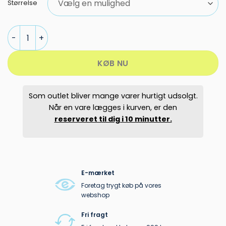
2.499,95 kr..
1.599,00 kr.
Størrelse
PEAK PERFORMANCE BLANC SKIJAKKE DAME antal
KØB NU
Som outlet bliver mange varer hurtigt udsolgt.
Når en vare lægges i kurven, er den
reserveret til dig i 10 minutter.
E-mærket
Foretag trygt køb på vores
webshop
Fri fragt