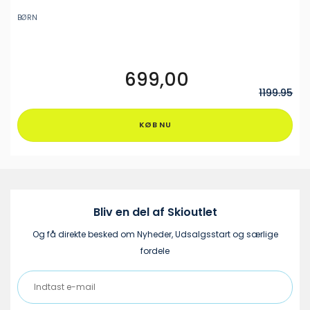
BØRN
699,00
Dette
vare
1199.95
har
flere
KØB NU
varianter.
Mulighederne
kan
vælges
på
varesiden
Bliv en del af Skioutlet
Og få direkte besked om Nyheder, Udsalgsstart og særlige
fordele
Indtast
e-