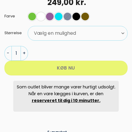
Den
Den
249,00
kr.
oprindelige
aktuelle
pris
pris
Farve
var:
er:
399,95 kr..
249,00 kr..
Størrelse
MCKINLEY MIO ½-ZIP MIDLAYER DAME antal
KØB NU
Som outlet bliver mange varer hurtigt udsolgt.
Når en vare lægges i kurven, er den
reserveret til dig i 10 minutter.