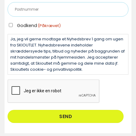
mail
Postnummer
(Påkrævet)
(Påkrævet)
GODKEND
Godkend
(Påkrævet)
(PÅKRÆVET)
Ja, jeg vil gerne modtage et Nyhedsbrev 1 gang om ugen
fra SKIOUTLET. Nyhedsbrevene indeholder
skræddersyede tips, tilbud og nyheder på baggrunden af
mit handelsmønster på hjemmesiden. Jeg accepterer
samtidigt, at Skioutlet må gemme og dele mine data jf.
Skioutlets cookie- og privatlivspolitik.
CAPTCHA