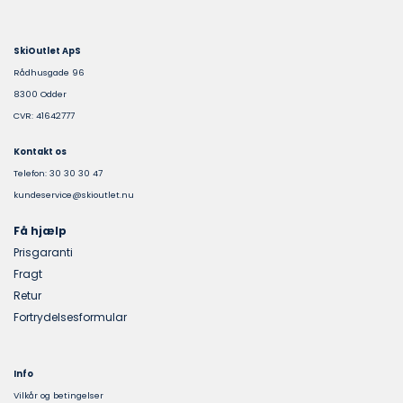
SkiOutlet ApS
Rådhusgade 96
8300 Odder
CVR: 41642777
Kontakt os
Telefon: 30 30 30 47
kundeservice@skioutlet.nu
Få hjælp
Prisgaranti
Fragt
Retur
Fortrydelsesformular
Info
Vilkår og betingelser