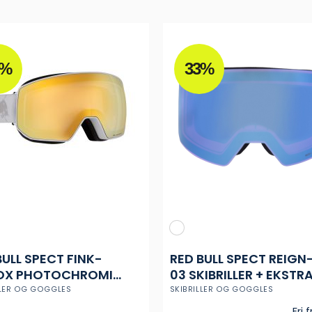
vælges
på
varesiden
1%
33%
BULL SPECT FINK-
RED BULL SPECT REIGN
OX PHOTOCHROMIC
03 SKIBRILLER + EKSTR
 SKIBRILLE
LINSE
LLER OG GOGGLES
SKIBRILLER OG GOGGLES
Fri 