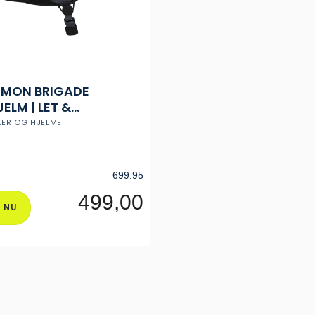
MON BRIGADE
ELM | LET &
STÆRK ALLROUND
LLER OG HJELME
LM
699.95
499,00
 NU
Dette
vare
har
flere
varianter.
ne
Mulighederne
kan