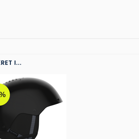
ET I...
9%