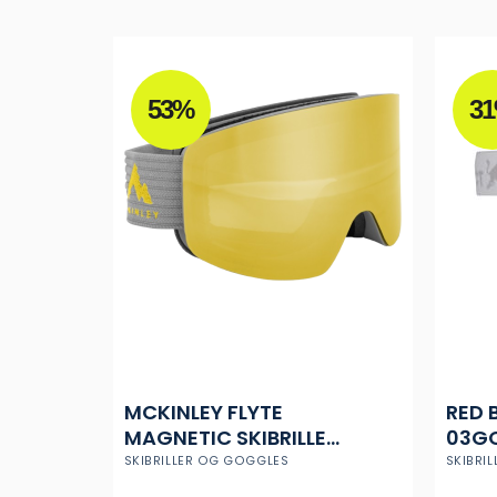
vælges
på
varesiden
53%
3
MCKINLEY FLYTE
RED 
MAGNETIC SKIBRILLE
03G
MAGNETISK LINSE &
S1-S3
SKIBRILLER OG GOGGLES
SKIBRI
ANTI-FOG