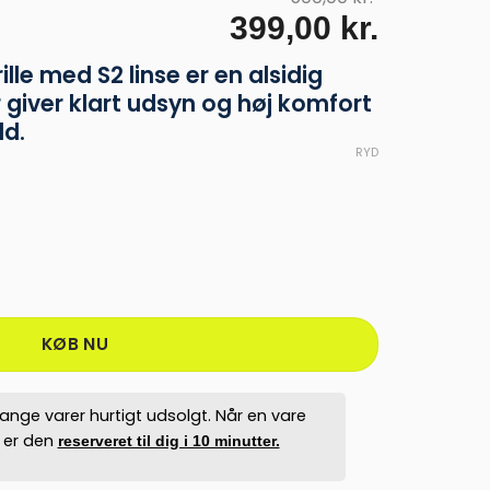
Den
Den
399,00
kr.
oprindelige
aktuell
lle med S2 linse er en alsidig
pris
pris
 giver klart udsyn og høj komfort
var:
er:
ld.
500,00 kr..
399,00 k
RYD
llround Skibrille til Varierende Vejr antal
KØB NU
ange varer hurtigt udsolgt. Når en vare
, er den
reserveret til dig i 10 minutter.