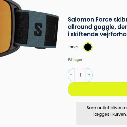
Salomon Force skibri
allround goggle, der
i skiftende vejrforho
Farve
På lager
Salomon Force Skibriller S2 | A
Som outlet bliver m
lægges i kurven