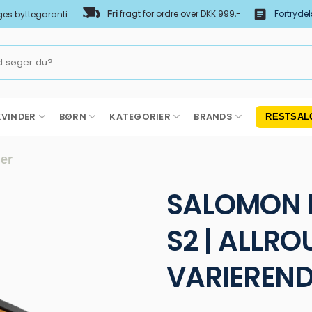
Fortryde
fragt for ordre over DKK 999,-
es byttegaranti
Fri
KVINDER
BØRN
KATEGORIER
BRANDS
RESTSAL
mer
SALOMON F
S2 | ALLRO
VARIEREND