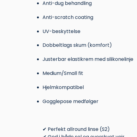
Anti-dug behandling
Anti-scratch coating
UV-beskyttelse
Dobbeltlags skum (komfort)
Justerbar elastikrem med silikonelinje
Medium/Small fit
Hjelmkompatibel
Gogglepose medfølger
✔ Perfekt allround linse (S2)
✔ God i både sol og overskyet vejr