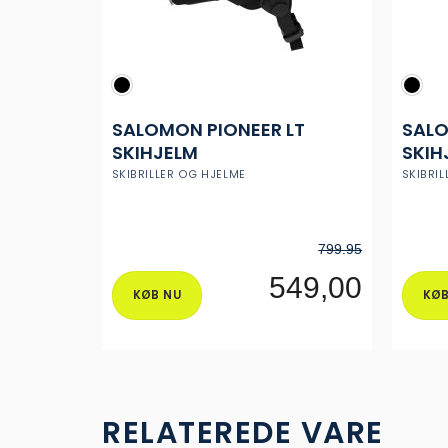
SALOMON PIONEER LT
SALO
SKIHJELM
SKIHJ
SLID
SKIBRILLER OG HJELME
SKIBRI
HJE
799.95
549,00
KØB NU
KØB
Dette
vare
har
flere
varianter.
Muligheder
RELATEREDE VARE
kan