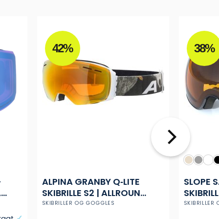
42%
38%
-
ALPINA GRANBY Q‑LITE
SLOPE 
A
SKIBRILLE S2 | ALLROUND
SKIBRIL
LINSE & KOMFORT
SKIBRILLER OG GOGGLES
SKIBRILLER
fragt