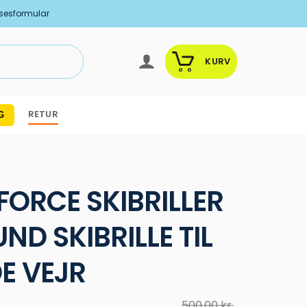
lsesformular
KURV
RETUR
G
ORCE SKIBRILLER
UND SKIBRILLE TIL
E VEJR
500,00
kr.