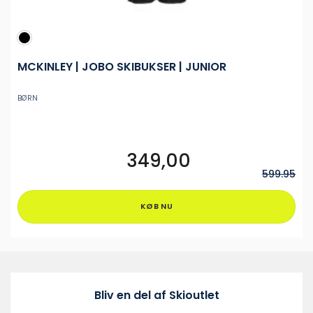
MCKINLEY | JOBO SKIBUKSER | JUNIOR
BØRN
349,00
Dette
vare
599.95
har
flere
KØB NU
varianter.
Mulighederne
kan
vælges
på
varesiden
Bliv en del af Skioutlet