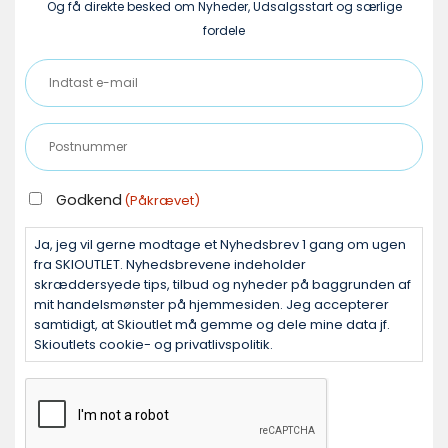
Og få direkte besked om Nyheder, Udsalgsstart og særlige
fordele
Indtast
e-
mail
Postnummer
(Påkrævet)
(Påkrævet)
GODKEND
Godkend
(Påkrævet)
(PÅKRÆVET)
Ja, jeg vil gerne modtage et Nyhedsbrev 1 gang om ugen
fra SKIOUTLET. Nyhedsbrevene indeholder
skræddersyede tips, tilbud og nyheder på baggrunden af
mit handelsmønster på hjemmesiden. Jeg accepterer
samtidigt, at Skioutlet må gemme og dele mine data jf.
Skioutlets cookie- og privatlivspolitik.
CAPTCHA