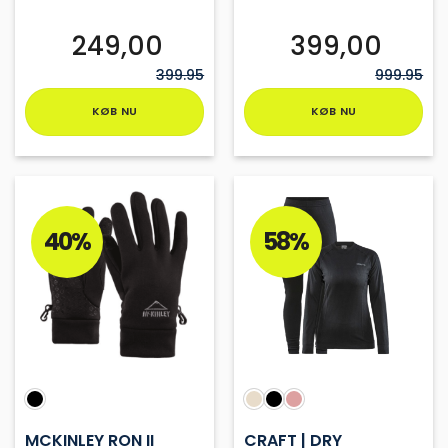
249,00
399,00
399.95
999.95
KØB NU
KØB NU
Dette
Dette
vare
vare
har
har
flere
flere
varianter.
varianter.
40%
58%
Mulighederne
Mulighederne
kan
kan
vælges
vælges
på
på
varesiden
varesiden
MCKINLEY RON II
CRAFT | DRY