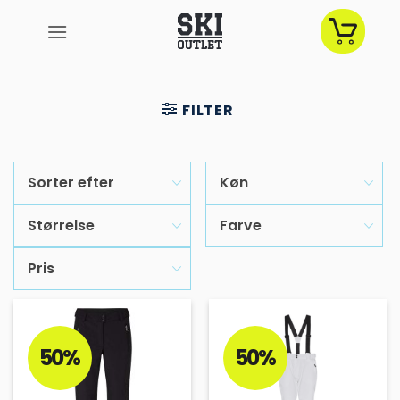
Fortsæt
til
indhold
FILTER
Sorter efter
Køn
Størrelse
Farve
Pris
50%
50%