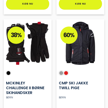
KØB NU
KØB NU
Dette
Dette
vare
vare
har
har
flere
flere
varianter.
varianter.
38%
60%
Mulighederne
Mulighederne
kan
kan
vælges
vælges
på
på
varesiden
varesiden
MCKINLEY
CMP SKI JAKKE
CHALLENGE II BØRNE
TWILL PIGE
SKIHANDSKER
BØRN
BØRN