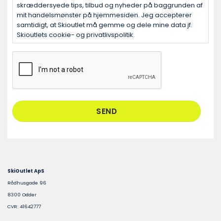
skræddersyede tips, tilbud og nyheder på baggrunden af
mit handelsmønster på hjemmesiden. Jeg accepterer
samtidigt, at Skioutlet må gemme og dele mine data jf.
Skioutlets cookie- og privatlivspolitik.
CAPTCHA
SkiOutlet ApS
Rådhusgade 96
8300 Odder
CVR: 41642777