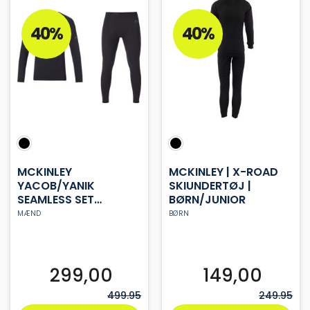
flere
flere
varianter.
varianter.
40%
40%
Mulighederne
Mulighederne
kan
kan
vælges
vælges
på
på
varesiden
varesiden
MCKINLEY
MCKINLEY | X-ROAD
YACOB/YANIK
SKIUNDERTØJ |
SEAMLESS SET
BØRN/JUNIOR
HERRE
MÆND
BØRN
299,00
149,00
499.95
249.95