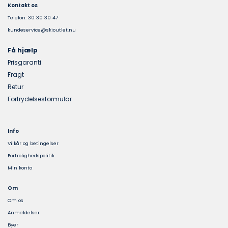
Kontakt os
Telefon: 30 30 30 47
kundeservice@skioutlet.nu
Få hjælp
Prisgaranti
Fragt
Retur
Fortrydelsesformular
Info
Vilkår og betingelser
Fortrolighedspolitik
Min konto
Om
Om os
Anmeldelser
Byer