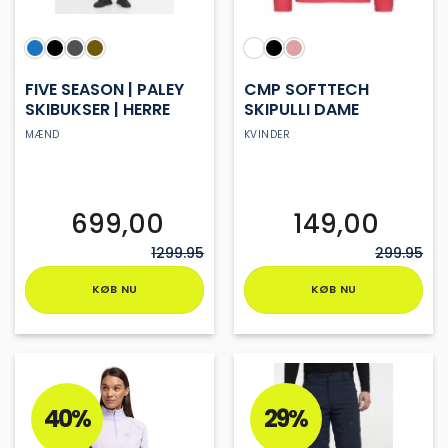
FIVE SEASON | PALEY
CMP SOFTTECH
SKIBUKSER | HERRE
SKIPULLI DAME
MÆND
KVINDER
699,00
149,00
1299.95
299.95
KØB NU
KØB NU
Dette
Dette
vare
vare
har
har
flere
flere
varianter.
varianter.
40%
29%
Mulighederne
Mulighederne