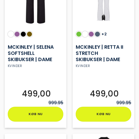
+2
MCKINLEY | SELENA
MCKINLEY | RETTA II
SOFTSHELL
STRETCH
SKIBUKSER | DAME
SKIBUKSER | DAME
KVINDER
KVINDER
499,00
499,00
999.95
999.95
KØB NU
KØB NU
Dette
Dette
vare
vare
har
har