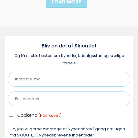
LOAD MORE
flere
flere
varianter.
varianter.
Mulighederne
Mulighederne
kan
kan
vælges
vælges
på
på
varesiden
varesiden
Bliv en del af Skioutlet
Og få direkte besked om Nyheder, Udsalgsstart og særlige
fordele
Indtast
e-
mail
Postnummer
(Påkrævet)
(Påkrævet)
GODKEND
Godkend
(Påkrævet)
(PÅKRÆVET)
Ja, jeg vil gerne modtage et Nyhedsbrev 1 gang om ugen
fra SKIOUTLET. Nyhedsbrevene indeholder