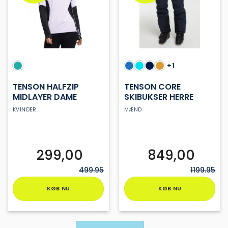
kan
kan
vælges
vælges
på
på
varesiden
varesiden
+1
TENSON HALFZIP
TENSON CORE
MIDLAYER DAME
SKIBUKSER HERRE
KVINDER
MÆND
299,00
849,00
499.95
1199.95
KØB NU
KØB NU
Dette
Dette
vare
vare
har
har