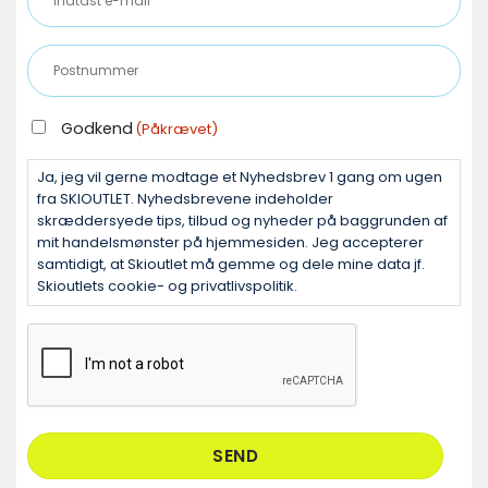
e-
mail
Postnummer
(Påkrævet)
(Påkrævet)
GODKEND
Godkend
(Påkrævet)
(PÅKRÆVET)
Ja, jeg vil gerne modtage et Nyhedsbrev 1 gang om ugen
fra SKIOUTLET. Nyhedsbrevene indeholder
skræddersyede tips, tilbud og nyheder på baggrunden af
mit handelsmønster på hjemmesiden. Jeg accepterer
samtidigt, at Skioutlet må gemme og dele mine data jf.
Skioutlets cookie- og privatlivspolitik.
CAPTCHA