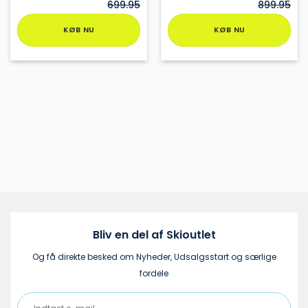
699.95
899.95
KØB NU
KØB NU
Dette
Dette
vare
vare
har
har
flere
flere
varianter.
varianter.
Mulighederne
Mulighederne
kan
kan
vælges
vælges
på
på
varesiden
varesiden
Bliv en del af Skioutlet
Og få direkte besked om Nyheder, Udsalgsstart og særlige
fordele
Indtast