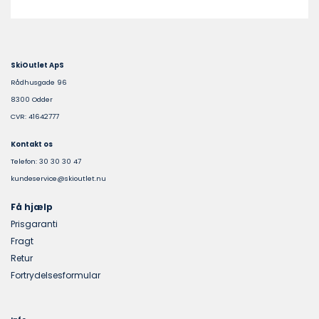
SkiOutlet ApS
Rådhusgade 96
8300 Odder
CVR: 41642777
Kontakt os
Telefon: 30 30 30 47
kundeservice@skioutlet.nu
Få hjælp
Prisgaranti
Fragt
Retur
Fortrydelsesformular