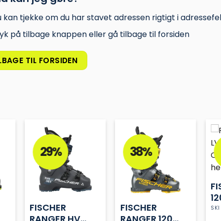
 kan tjekke om du har stavet adressen rigtigt i adressefel
yk på tilbage knappen eller gå tilbage til forsiden
LBAGE TIL FORSIDEN
29%
38%
FI
12
FISCHER
FISCHER
G
SKI
RANGER HV
RANGER 120
SK