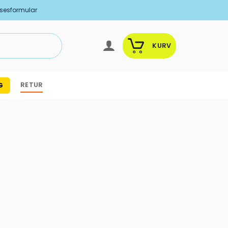
lsesformular
KURV
RETUR
G