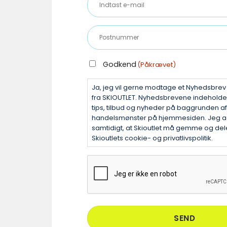
e-
mail
Postnummer
(Påkrævet)
(Påkrævet)
GODKEND
Godkend
(Påkrævet)
(PÅKRÆVET)
Ja, jeg vil gerne modtage et Nyhedsbre
fra SKIOUTLET. Nyhedsbrevene indehold
tips, tilbud og nyheder på baggrunden af
handelsmønster på hjemmesiden. Jeg a
samtidigt, at Skioutlet må gemme og dele
Skioutlets cookie- og privatlivspolitik.
CAPTCHA