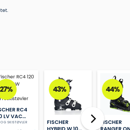
tet.
27%
43%
44%
SCHER RC4
0 LV VAC
FISCHER
FISCHER
W
 OG SKISTØVLER
HYBRID W 10+
RANGER O
ISTØVLER |