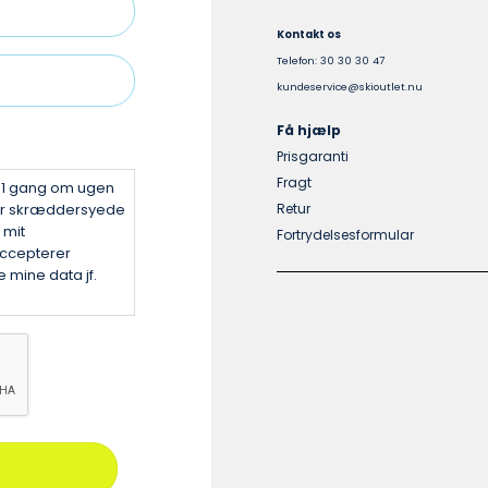
Kontakt os
Telefon: 30 30 30 47
kundeservice@skioutlet.nu
Få hjælp
Prisgaranti
Fragt
v 1 gang om ugen
er skræddersyede
Retur
 mit
Fortrydelsesformular
ccepterer
 mine data jf.