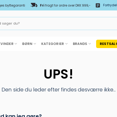
Fortryde
es byttegaranti
Fri
fragt for ordre over DKK 999,-
KVINDER
BØRN
KATEGORIER
BRANDS
RESTSAL
UPS!
Den side du leder efter findes desværre ikke...
d kan jeg gøre?